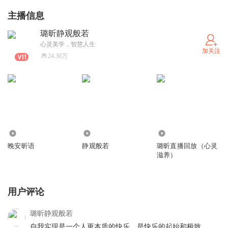
主播信息
璐昕静观般若
心灵美学，智慧人生
加关注
24.30万
197.66万
733
7633
晚安昕语
静观般若
璐昕直播回放（心灵
滋养）
用户评论
璐昕静观般若
自我实现是一个人更本质的快乐，是快乐的起始和极致。