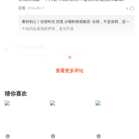
回复
2018-08-17
4
秉持初心丨珍惜时光
回复 @
璐昕静观般若
:
自我，不是假我，是一
个在内在真我的声音，是与不是
张居安的小屋
如果快乐是出发，那么录有终点吗？
回复
2018-08-17
2
查看更多评论
熬不到
真的像你说啊老师射射你的声音
猜你喜欢
回复
2021-04-22
1
Empress_bk
用追马的时间 种一片草。
回复
2018-08-24
1
7146
107.68万
1.10万