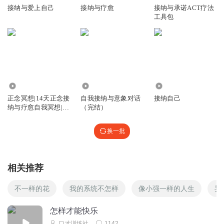
rocky张_3x
接纳与爱上自己
接纳与疗愈
接纳与承诺ACT疗法
工具包
最后的歌曲叫什么名字啊？主播
回复
2018-09-06
0
听友101916778
回复 @
rocky张_3x
:
贝加尔湖畔
6.10万
655
46.41万
秉持初心丨珍惜时光
正念冥想|14天正念接
自我接纳与意象对话
接纳自己
听听内心的真实的声音，总比假我不和谐不和平的混乱想
纳与疗愈自我冥想|接
（完结）
法，犯错可以，不必计较
纳自我
回复
2018-08-23
0
换一批
秉持初心丨珍惜时光
万物有灵，万物有神，露露声音有疗愈的功效
相关推荐
回复
2018-08-23
0
不一样的花
我的系统不怎样
像小强一样的人生
异
秉持初心丨珍惜时光
怎样才能快乐
感觉脑袋里两个声音在说话
口才训练社
1142