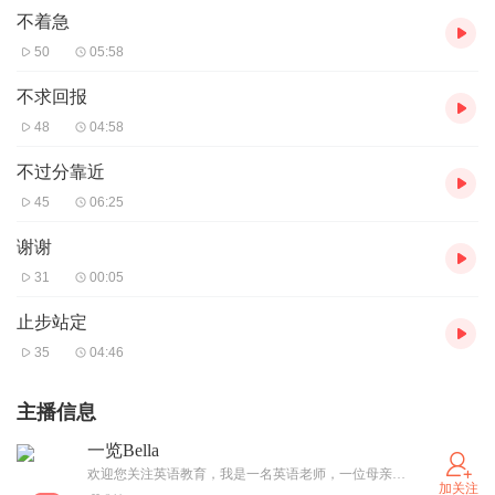
不着急
50
05:58
不求回报
48
04:58
不过分靠近
45
06:25
谢谢
31
00:05
止步站定
35
04:46
主播信息
一览Bella
欢迎您关注英语教育，我是一名英语老师，一位母亲，探索育其心，育其身的教育，让孩子像学说话一样学会英语！
加关注