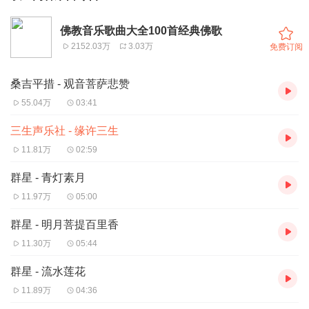
佛教音乐歌曲大全100首经典佛歌
2152.03万
3.03万
免费订阅
桑吉平措 - 观音菩萨悲赞
55.04万
03:41
三生声乐社 - 缘许三生
11.81万
02:59
群星 - 青灯素月
11.97万
05:00
群星 - 明月菩提百里香
11.30万
05:44
群星 - 流水莲花
11.89万
04:36