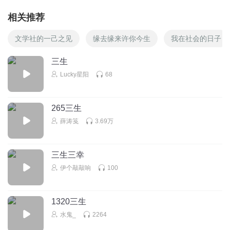
缘定三生，愿我所愿皆如愿！感恩🙏🙏🙏
相关推荐
回复
2022-09-15
0
文学社的一己之见
缘去缘来许你今生
我在社会的日子
三生
Lucky星阳
68
265三生
薛涛笺
3.69万
三生三幸
伊个敲敲响
100
1320三生
水鬼_
2264