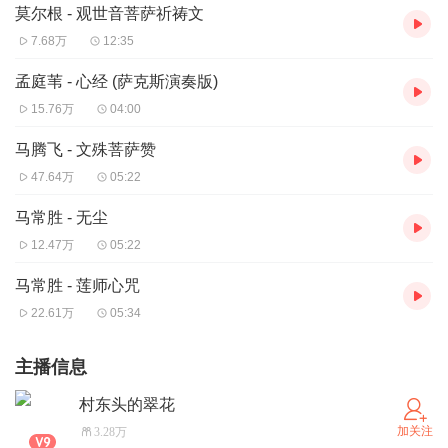
莫尔根 - 观世音菩萨祈祷文
7.68万
12:35
孟庭苇 - 心经 (萨克斯演奏版)
15.76万
04:00
马腾飞 - 文殊菩萨赞
47.64万
05:22
马常胜 - 无尘
12.47万
05:22
马常胜 - 莲师心咒
22.61万
05:34
主播信息
村东头的翠花
加关注
3.28万