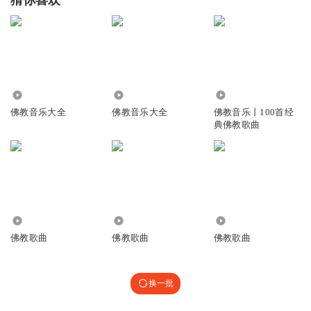
猜你喜欢
缘定三生，愿我所愿皆如愿
回复
2021-12-09
1
本人行
酒心女感两
回复
215.79万
14.09万
3572.91万
2019-08-11
0
佛教音乐大全
佛教音乐大全
佛教音乐丨100首经
典佛教歌曲
不执着邪见免早死
回复 @
本人行
:
？
张龙丽
有人吗？
回复
2023-01-05
0
1917.18万
102.39万
33.27万
佛教歌曲
佛教歌曲
佛教歌曲
听友329752271
缘许三生，愿我所愿皆如愿，感恩！🙏🙏🙏
回复
2022-09-24
0
换一批
听友329752271