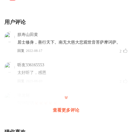
用户评论
朕寿山田黄
居士修身，善行天下。南无大慈大悲观世音菩萨摩诃萨。
回复
2022-08-17
2
听友336165553
太好听了，感恩
回复
2021-08-03
2
张龙丽
阿弥陀佛
查看更多评论
回复
2023-01-05
1
听友272663915