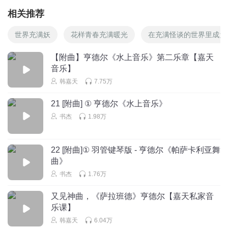
相关推荐
世界充满妖
花样青春充满暖光
在充满怪谈的世界里成为
【附曲】亨德尔《水上音乐》第二乐章【嘉天
音乐】
韩嘉天
7.75万
21 [附曲] ① 亨德尔《水上音乐》
书杰
1.98万
22 [附曲]① 羽管键琴版 - 亨德尔《帕萨卡利亚舞
曲》
书杰
1.76万
又见神曲，《萨拉班德》​亨德尔【嘉天私家音
乐课】
韩嘉天
6.04万