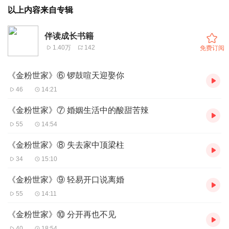
以上内容来自专辑
伴读成长书籍
1.40万
142
免费订阅
《金粉世家》⑥ 锣鼓喧天迎娶你
46
14:21
《金粉世家》⑦ 婚姻生活中的酸甜苦辣
55
14:54
《金粉世家》⑧ 失去家中顶梁柱
34
15:10
《金粉世家》⑨ 轻易开口说离婚
55
14:11
《金粉世家》⑩ 分开再也不见
40
18:54