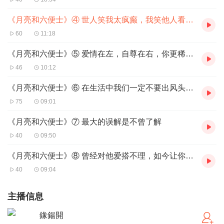
《月亮和六便士》④ 世人笑我太疯癫，我笑他人看不穿
60
11:18
《月亮和六便士》⑤ 爱情在左，自尊在右，你更稀罕谁？
46
10:12
《月亮和六便士》⑥ 在生活中我们一定不要出风头、露头角，惹起命运对我们注目
75
09:01
《月亮和六便士》⑦ 最大的误解是不曾了解
40
09:50
《月亮和六便士》⑧ 曾经对他爱搭不理，如今让你高攀不起
40
09:04
主播信息
鐌鍚開