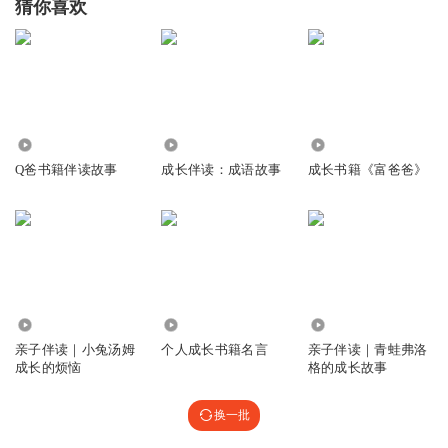
猜你喜欢
4170
555
3.32万
Q爸书籍伴读故事
成长伴读：成语故事
成长书籍《富爸爸》
2788
1431
2665
亲子伴读｜小兔汤姆
个人成长书籍名言
亲子伴读｜青蛙弗洛
成长的烦恼
格的成长故事
换一批