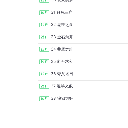
31 狡兔三窟
32 嗟来之食
33 金石为开
34 井底之蛙
35 刻舟求剑
36 夸父逐日
37 滥竽充数
38 狼狈为奸