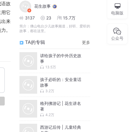
成语故
花生故事
运用它
电脑版
3137
23
15.7万
选出来
简介：
佛山电台少儿故事频道，好听、爱听的
魅力。
故事，都在这里。
公众号
TA的专辑
更多
讲给孩子的中外历史故
事
13.5万
孩子必听的：安全童话
故事
3.2万
论
格列佛游记 | 花生讲名
著
4.2万
西游记后传 | 儿童经典