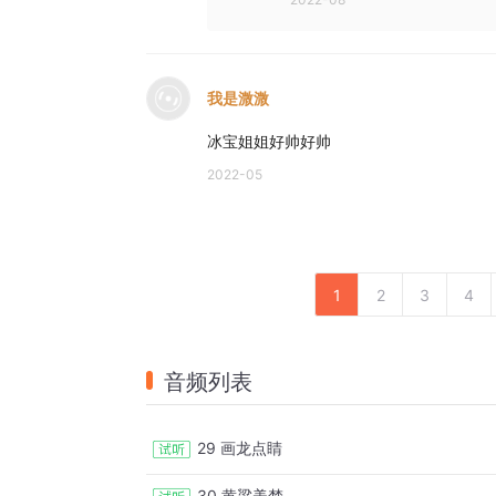
我是溦溦
冰宝姐姐好帅好帅
2022-05
1
2
3
4
音频列表
29 画龙点睛
30 黄粱美梦