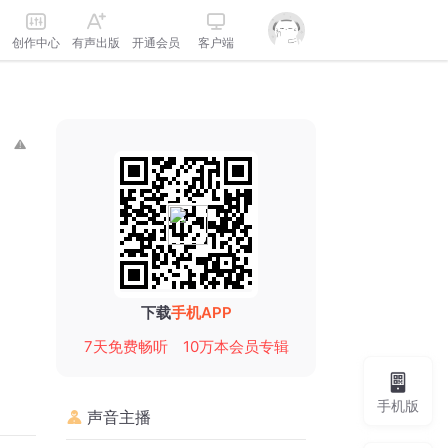
创作中心
有声出版
开通会员
客户端
下载
手机APP
7天免费畅听
10万本会员专辑
手机版
声音主播