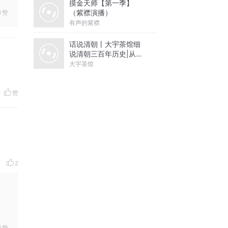
摸金天师【第一季】
（紫襟演播）
赞
有声的紫襟
话说清朝丨大宇茶馆细
说清朝三百年历史|从努
尔哈赤到末代皇帝溥仪|
大宇茶馆
康熙雍正乾隆
赞
2
赞