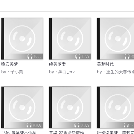
1056
1.7万
4
晚安美梦
绝美梦妻
美梦时代
by：
子小美
by：
黑白_crv
by：
重生的天尊传
6.6万
6.8万
17
邯郸-黄粱梦吕仙祠
黄粱|家族恩怨情难
听蝶说美梦丨美梦