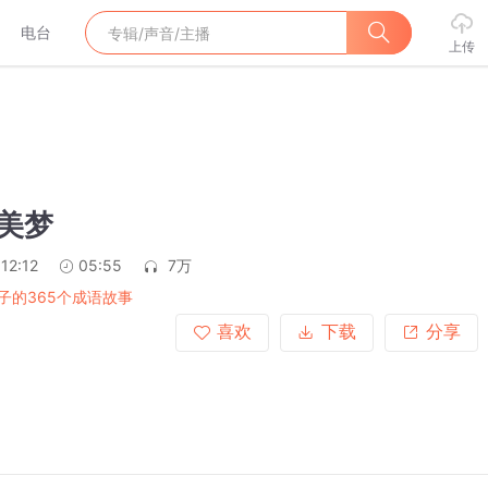
电台
上传
粱美梦
12:12
05:55
7万
子的365个成语故事
喜欢
下载
分享