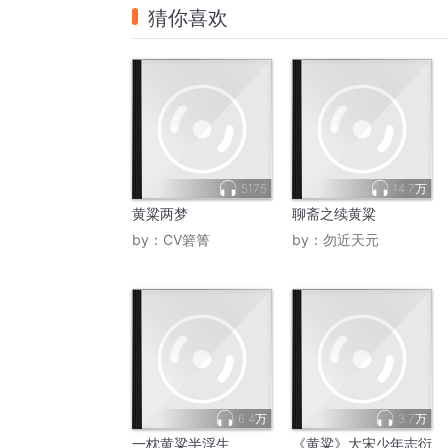
猜你喜欢
5175
14.7万
黄粱两梦
聊斋之续黄粱
by：
CV箬箐
by：
勿近天元
6.4万
3.7万
一枕黄粱半浮生
《黄粱》大宋少年志衍