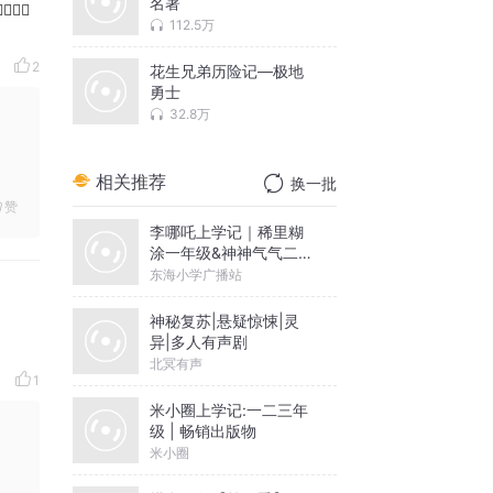
名著
🏻👍🏻
112.5万
2
花生兄弟历险记—极地
勇士
32.8万
相关推荐
换一批
赞
李哪吒上学记｜稀里糊
涂一年级&神神气气二年
级
东海小学广播站
神秘复苏|悬疑惊悚|灵
异|多人有声剧
北冥有声
1
米小圈上学记:一二三年
级 | 畅销出版物
米小圈