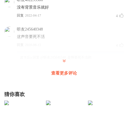
没有背景音乐就好
回复
2022-04-17
4
听友245640348
这声音要死不活
回复
2020-08-15
4
皮卡丘a
回复 @
听友245640348
:
是啊要死不活的
查看更多评论
spangle22
这声音太好听啦吧啊阿啊阿
回复
2021-04-17
2
猜你喜欢
皮卡丘a
回复 @
spangle22
:
嘻嘻嘻，谢谢你啊，祝你上岸呀。
心中有所爱山海皆可平
村民自治 职业偏见歧视 缺乏晋升渠道 生活单调 纠纷调解方