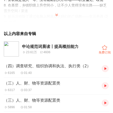
8. 在基层，乡镇职级上升空间小，让不少人觉得没有出路——缺乏
晋升空间 / 渠道
9. 娱乐活动除了通过电脑上网就是大妈们的广场舞——生活单调 /乏
味 /枯燥
10. 通过和解、调节、诉讼、法律、仲裁等方式调节纠纷——纠纷调
解方式多样化 /多种形
以上内容来自专辑
式
11. 调解村民占用很多时间，全凭热心和责任心，没有多少补助，有
申论规范词晨读丨提高概括能力
时侯还要自己贴钱——
23.61万
4606
免费订阅
待遇低 /待遇差 /工资低
（四）调查研究、组织协调和执法、执行类（2）
6165
01:40
（三）人、财、物等资源配置类
6317
03:37
（三）人、财、物等资源配置类
5896
01:58