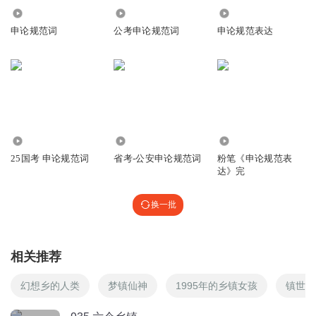
4.67万
4947
872
式多样 待遇低待遇差工资低
申论规范词
公考申论规范词
申论规范表达
回复
2021-02-24
3
皮卡丘a
回复 @
心中有所爱山海皆可平
:
加油加油，上岸上岸
降而
声音不错，可能麦不太好吧
5.22万
1158
13.15万
回复
2021-11-25
1
25国考 申论规范词
省考-公安申论规范词
粉笔《申论规范表
达》完
1505957ghni
背景音乐声音太大了
换一批
回复
2021-10-17
1
皮卡丘a
回复 @
1505957ghni
:
是类
相关推荐
幻想乡的人类
梦镇仙神
1995年的乡镇女孩
镇世魔
听友84607136
您好呀，请问1-5的内容是什么？能在评论区打字打出来吗