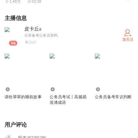
1.46万
02:38
主播信息
皮卡丘a
分享备考公务员资料。
加关注
5167
27
1.69万
79
讲给翠翠的睡前故事
公务员考试丨高频易
公务员备考常识判断
混淆成语
用户评论
听友402295386