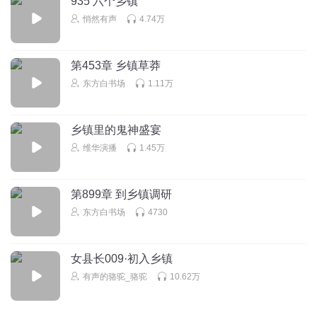
935 六个乡镇
回复
2020-07-12
1
悄然有声
4.74万
自律给我自由5
第453章 乡镇草莽
好
东方白书场
1.11万
回复
2023-02-19
0
乡镇里的鬼神盛宴
维华演播
1.45万
第899章 到乡镇调研
东方白书场
4730
女县长009·初入乡镇
有声的骆驼_骆驼
10.62万