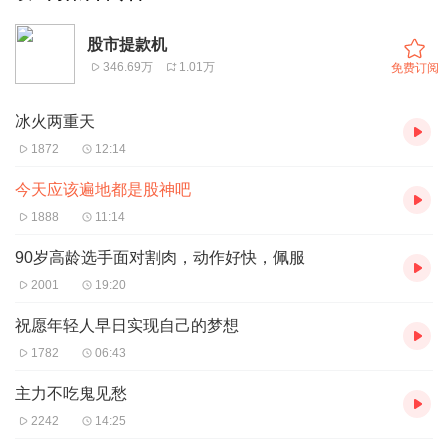
股市提款机
346.69万
1.01万
免费订阅
冰火两重天
1872
12:14
今天应该遍地都是股神吧
1888
11:14
90岁高龄选手面对割肉，动作好快，佩服
2001
19:20
祝愿年轻人早日实现自己的梦想
1782
06:43
主力不吃鬼见愁
2242
14:25