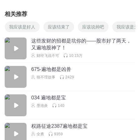
好
回复
2020-05-06
相关推荐
2
1775005uedk
回复 @
大胡大胡大大胡
:
好
我应该是好人
应该结束了
应该说帅吧
我应该是天
这些发财的招都是坑你的——股市好了两天，
广西阿三哥
又遍地股神了！
财经飞说不可
10.15万
回复
2020-05-06
2
675-遍地都是凶兽
猫不理故事
2429
1580866mmkn
老师我们就是管不住自己的手，不停买卖经常亏钱，听了你
的股抨好了很多，向你学习。
034 遍地都是宝
回复
2020-05-08
1
墨池炎
140
股海怪才liuhaizhuoyi
回复 @
1580866mmkn
:
回调而没放量，趋势向
上的票就拿着嘛，比如说珀莱雅，回调就是机会，当一只股票没人
权路征途2387遍地都是宝
亏钱的时候，里面的人就一直不会走，一回调前面吃肉的人就会去
全勇
9359
买，股票就会不断向上，越有赚钱效应买的人就越多，股票就会推