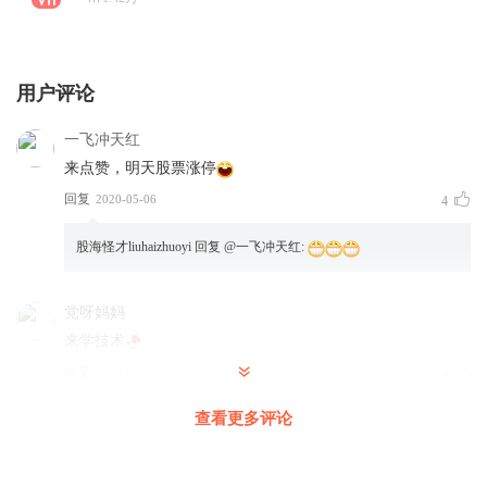
用户评论
一飞冲天红
来点赞，明天股票涨停
回复
2020-05-06
4
股海怪才liuhaizhuoyi
回复 @
一飞冲天红
:
党呀妈妈
来学技术
回复
2020-05-06
4
查看更多评论
勤劳的阿诗玛
今天大盘好强哦
回复
2020-05-06
4