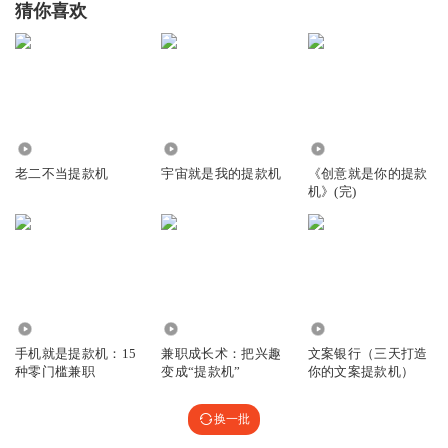
猜你喜欢
臣臣_hx
老师您好，听了您的广播感觉您讲得非常实在也比较客观给
您点赞
回复
2020-05-10
2
269
92.79万
1112
186681
老二不当提款机
宇宙就是我的提款机
《创意就是你的提款
机》(完)
大盘大涨又没赚钱💰
回复
2020-05-06
2
听友46200118
我的票居然没有涨
3780
3402
1666
回复
2020-05-06
2
手机就是提款机：15
兼职成长术：把兴趣
文案银行（三天打造
种零门槛兼职
变成“提款机”
你的文案提款机）
股海怪才liuhaizhuoyi
回复 @
听友46200118
:
哈哈😄😄
换一批
大胡大胡大大胡