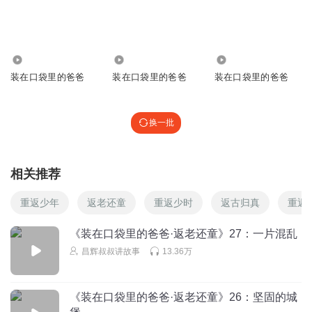
播放 00:00◙▬▬▬▬▬▬▬.▬▬▬3:00⏮⏪▶️⏹⏩⏭. 不要妄想你可
以复制 万꙱元꙱以꙱上꙱的꙱手机才꙱能꙱做꙱到꙱꙱㌶'||㍍㌍㌫㌶㍊㍍㍑㌫㌶㍍㌍㌫ 。
复制了一首歌《生僻字》，点赞自动播放 00:00◙▬▬▬▬▬▬▬.▬
419
7386
2.55万
装在口袋里的爸爸
装在口袋里的爸爸
装在口袋里的爸爸
MINISHIJI520
帅哥美女点个赞呗
换一批
回复
2020-07-01
45
MINISHIJI520
回复 @
MINISHIJI520
:
给你一个赞
相关推荐
重返少年
返老还童
重返少时
返古归真
重返1
salfish
《装在口袋里的爸爸·返老还童》27：一片混乱
回复
2020-07-17
23
昌辉叔叔讲故事
13.36万
刘小鱼0
玩过迷你世界的
《装在口袋里的爸爸·返老还童》26：坚固的城
回复
2020-07-01
22