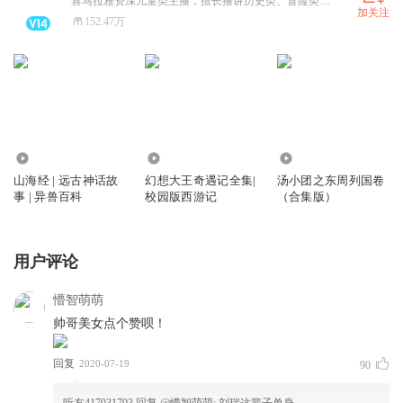
喜马拉雅资深儿童类主播，擅长播讲历史类、冒险类、体育类儿童故事。欢迎相关故事创作者联系合作！
加关注
152.47万
371.99万
2108.03万
1532.71万
山海经 | 远古神话故
幻想大王奇遇记全集|
汤小团之东周列国卷
事 | 异兽百科
校园版西游记
（合集版）
用户评论
懵智萌萌
帅哥美女点个赞呗！
回复
2020-07-19
90
听友417031793
回复 @
懵智萌萌
:
刘瑞这辈子单身