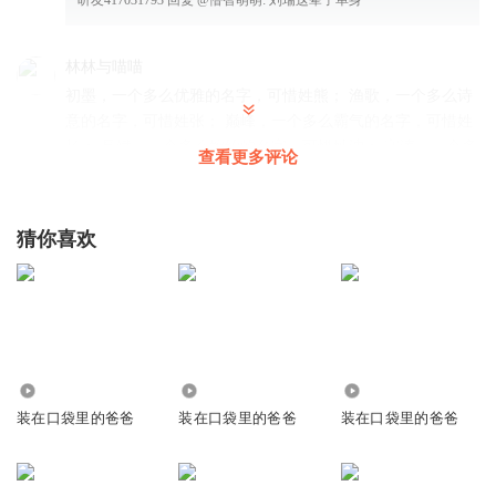
林林与喵喵
初墨，一个多么优雅的名字，可惜姓熊； 渔歌，一个多么诗
意的名字，可惜姓张； 巅峰，一个多么霸气的名字，可惜姓
杨； 晶斌，一个多么婉约的名字，可惜姓沈； 守涛，一个多
查看更多评论
么老实的名字，可惜姓回；$ZREVYDDRXFH$526470422.复
制了一首歌《生僻字》，点赞自动播放
00:00◙▬▬▬▬▬▬▬.▬▬▬3:00⏮⏪▶️⏹⏩⏭. 不要妄想你
猜你喜欢
可以复制 万꙱元꙱以꙱上꙱的꙱手机才꙱能꙱做꙱到꙱꙱㌶'||㍍㌍㌫㌶㍊㍍㍑㌫㌶
㍍㌍㌫ 。 复制了一首歌《生僻字》，点赞自动播放
00:00◙▬▬▬▬▬▬▬.▬
回复
2020-07-19
51
Mc_古成
回复 @
林林与喵喵
:
初墨，一个多么优雅的名字，可惜姓
1675
2401
4181
熊； 渔歌，一个多么诗意的名字，可惜姓张； 巅峰，一个多么霸
装在口袋里的爸爸
装在口袋里的爸爸
装在口袋里的爸爸
气的名字，可惜姓杨； 晶斌，一个多么婉约的名字，可惜姓沈；
守涛，一个多么老实的名字，可惜姓回；
$ZREVYDDRXFH$526470422.复制了一首歌《生僻字》，点赞自动