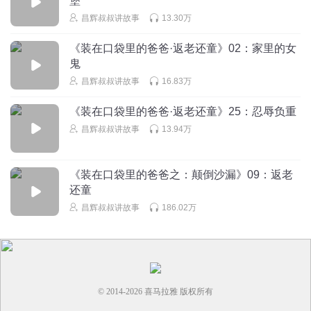
堡
昌辉叔叔讲故事
13.30万
米小圈3
回复 @
刘小鱼0
:
图片评论
《装在口袋里的爸爸·返老还童》02：家里的女
鬼
江户川小妤
昌辉叔叔讲故事
16.83万
想揍吴小花多少拳，就点多少赞 想揍吴小花多少拳，就点多
少赞
《装在口袋里的爸爸·返老还童》25：忍辱负重
回复
2021-08-23
20
昌辉叔叔讲故事
13.94万
什么名字都没留下
回复 @
江户川小妤
:
对达
《装在口袋里的爸爸之：颠倒沙漏》09：返老
还童
三班主任
昌辉叔叔讲故事
186.02万
回复
2021-11-19
19
山东青竹
中国加油 我语文不好但我会写中国 我英语不好但我读China
© 2014-
2026
喜马拉雅 版权所有
我地理不好但我知道地图上的雄鸡🗺️ 我是数学不好但我记得