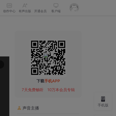
创作中心
有声出版
开通会员
客户端
下载
手机APP
7天免费畅听
10万本会员专辑
手机版
声音主播