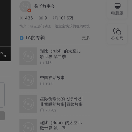
朵丫故事会
电脑版
436
9
101.6万
简介：
珍选热门动画，给宝宝快乐的晚间时光
TA的专辑
更多
公众号
瑞比（rubi）的太空儿
歌世界 第二季
1.1万
中国神话故事
9.2万
星际兔瑞比的飞行日记|
儿童睡前故事|冒险故事
23.9万
论
瑞比（Rubi）的太空儿
歌世界 第一季