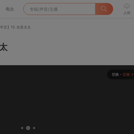
电台
上传
中文】15. 女巫太太
太太
切换 -
音频