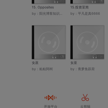
852
7.1万
15. Opposites
15.投资至简
by：
阳光博客知识大本营
by：
平凡是真6666
5.8万
726
女巫
女巫
by：
粘粘阿柯
by：
青萝鱼跃荷
开放平台
云剪辑