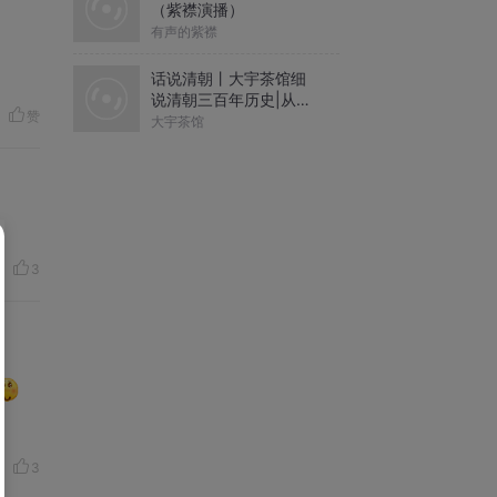
（紫襟演播）
有声的紫襟
话说清朝丨大宇茶馆细
说清朝三百年历史|从努
赞
尔哈赤到末代皇帝溥仪|
大宇茶馆
康熙雍正乾隆
3
3