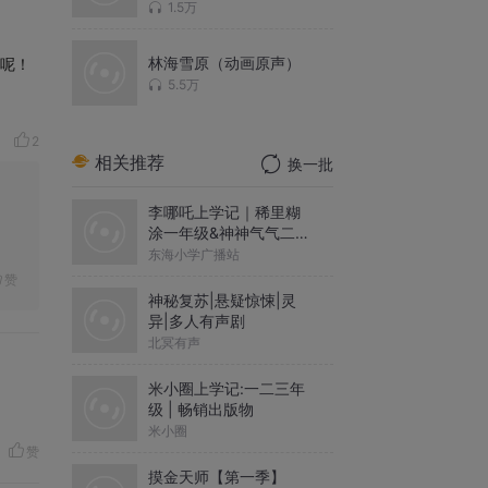
1.5万
林海雪原（动画原声）
道呢！
5.5万
2
相关推荐
换一批
李哪吒上学记｜稀里糊
涂一年级&神神气气二年
级
东海小学广播站
赞
神秘复苏|悬疑惊悚|灵
异|多人有声剧
北冥有声
米小圈上学记:一二三年
级 | 畅销出版物
米小圈
赞
摸金天师【第一季】