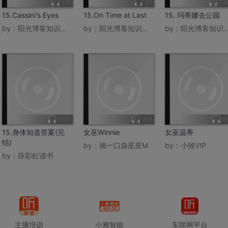
118
98
74
15.Cassini's Eyes
15.On Time at Last
15. 玛蒂娜去公园
by：
阳光博客知识大本营
by：
阳光博客知识大本营
by：
阳光博客知识大本营
1197
918
6
15.身体知道答案(完
女巫Winnie
女巫温蒂
结)
by：
摘一口袋星星M
by：
小雏VIP
by：
薛彩虹读书
主播培训
小雅智能
车联网平台