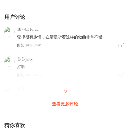
用户评论
1877831ofau
弦律很有激情，在清晨听着这样的做曲非常不错
回复
2022-07-01
1
苏苏yntx
好听
回复
2022-09-15
0
九月仙儿
查看更多评论
回复
2022-08-12
0
你家的小萌萌
猜你喜欢
好听ヽ(○^㉨^)ﾉ♪