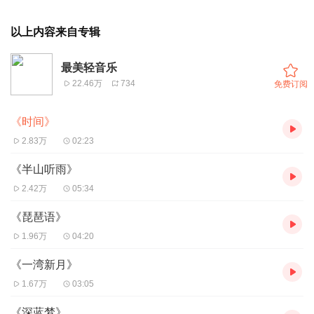
以上内容来自专辑
最美轻音乐
22.46万
734
免费订阅
《时间》
2.83万
02:23
《半山听雨》
2.42万
05:34
《琵琶语》
1.96万
04:20
《一湾新月》
1.67万
03:05
《深蓝梦》