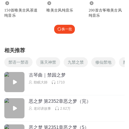
492.76万
2.07万
1791.22万
150首唯美古风茶道
唯美古风纯音乐
200首古筝唯美古风
纯音乐
纯音乐
换一批
相关推荐
禁语一禁语
落天神禁
九禁之禁
修仙禁地
魔
古琴曲｜禁园之梦
助眠大師
1710
恶之梦 第2352章恶之梦（完）
老邱讲故事
2.62万
恶之梦 第2351章恶之梦（5）