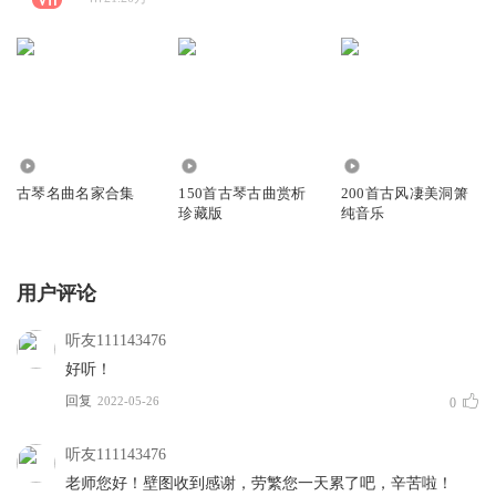
140.89万
93.41万
155.91万
古琴名曲名家合集
150首古琴古曲赏析
200首古风凄美洞箫
珍藏版
纯音乐
用户评论
听友111143476
好听！
回复
2022-05-26
0
听友111143476
老师您好！壁图收到感谢，劳繁您一天累了吧，辛苦啦！