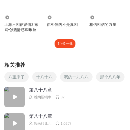
4.17万
194
2.39万
上海不相信爱情3|家
你相信的不是真相
相信相信的力量
庭伦理|情感暧昧拉
扯|都市爱情
换一批
相关推荐
八宝来了
十八十八
我的一九八八
那个八八年
第八十八章
维纳斯蜗牛
87
第八十八章
数米粒儿儿
1.02万