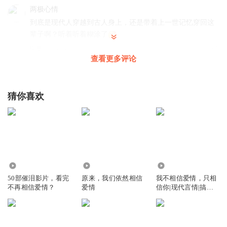
两极心情
到底是现代人穿越到古人身上，还是带着上一世记忆穿回这
辈子啊？听着听着糊涂了
回复
2021-07-27
2
查看更多评论
0芝麻芝麻0
回复 @
两极心情
:
记得好像最开始几集说了是现代人，
所以她感觉是她在嫖皇帝
猜你喜欢
还好现在
好日子，那你怎么不去，她但凡出不了头，她哪一天出头
了，你们还想好过？
回复
2024-02-17
0
18.41万
4958
1789
听友241043459
50部催泪影片，看完
原来，我们依然相信
我不相信爱情，只相
不再相信爱情？
爱情
信你|现代言情|搞笑|
屈氏傻吧
甜宠|多人有声剧
回复
2024-02-02
0