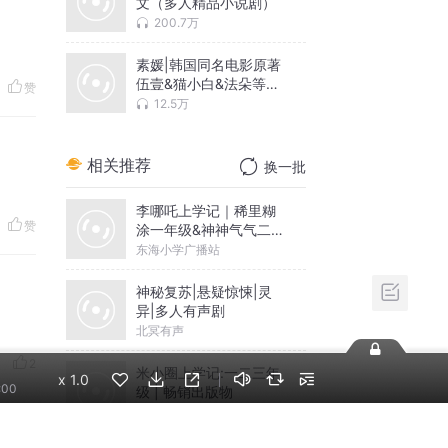
文（多人精品小说剧）
200.7万
素媛|韩国同名电影原著
伍壹&猫小白&法朵等多
赞
人有声剧）
12.5万
相关推荐
换一批
李哪吒上学记｜稀里糊
赞
涂一年级&神神气气二年
级
东海小学广播站
神秘复苏|悬疑惊悚|灵
异|多人有声剧
北冥有声
2
米小圈上学记:一二三年
x
1.0
:00
级 | 畅销出版物
米小圈