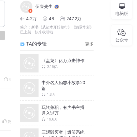
伍壹先生
电脑版
4.2万
46
247.2万
简介：
新书《从箭术开始修行》《满堂华彩》
已上架，快来收听啦
论
公众号
TA的专辑
更多
《盘龙》亿万点击神作
2.15亿
4
中外名人励志小故事20
篇
1.3万
玩转兼职，有声书主播
月入过万
19.6万
赞
三观毁灭者｜爆笑系统