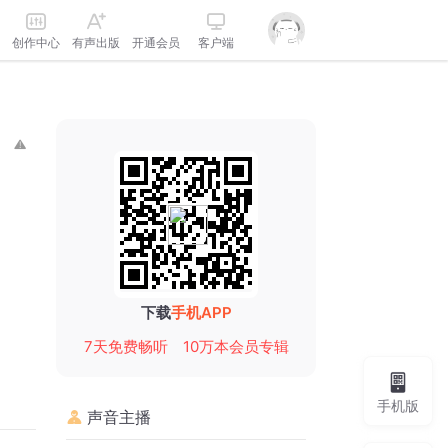
创作中心
有声出版
开通会员
客户端
下载
手机APP
7天免费畅听
10万本会员专辑
手机版
声音主播