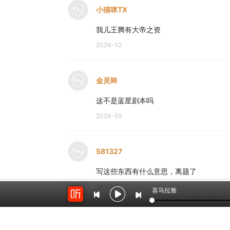
小猫咪TX
我儿王腾有大帝之资
2024-10
金灵眸
这不是蓝星剧本吗
2024-05
581327
写这些东西有什么意思，离题了
2024-03
喜马拉雅