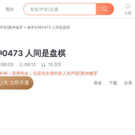
电台
上传
>
声剧|戮神修罗
修罗剑神0473 人间是盘棋
0473 人间是盘棋
:00:03
09:12
15.3万
剑神丨逆袭热血丨伍壹先生领衔多人有声剧|戮神修罗
元/天 立即开通
喜欢
下载
分享