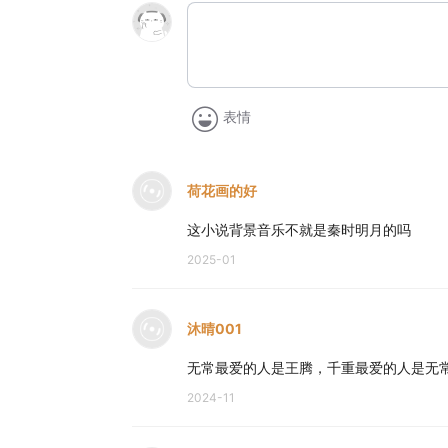
表情
荷花画的好
这小说背景音乐不就是秦时明月的吗
2025-01
沐晴001
无常最爱的人是王腾，千重最爱的人是无
2024-11