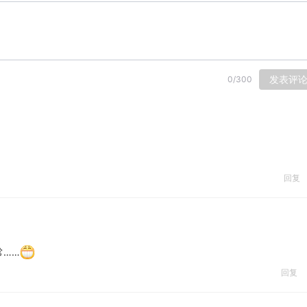
发表评
0
/
300
回复
常……
回复