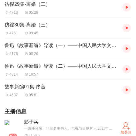
彷徨29集-离婚（二）
4718
05:29
彷徨30集-离婚（三）
4761
09:45
鲁迅《故事新编》导读（一）——中国人民大学文学院博士生 张朕
5178
08:26
鲁迅《故事新编》导读（二）——中国人民大学文学院博士生 张朕
4814
10:57
故事新编01集-序言
4637
05:01
主播信息
影子兵
一级播音员、非著名主持人、电视节目制片人 2021年度喜马拉雅畅销书年度勤奋奖探花 近期作品：经典文学类《鲁迅全集》、《愤怒的葡萄》（普利策奖）、《悲惨世界》（雨果三部曲）、《邪恶之路》（诺奖）、《日瓦戈医生》（诺奖）、《三岛由纪夫合集》（诺奖两度提名）《罗生门》（芥川龙之介）；历史军事类《大汉战神：霍去病传》、《大宋武圣：岳飞传》、《护边战将：袁崇焕传》、《抗倭英雄：戚继光传》、《中国古代男子图鉴 帝王将相》、《40位世界著名参谋长》、《德军三大名将全传》；刑侦类《为他准备的谋杀》等等
加关注
31.59万