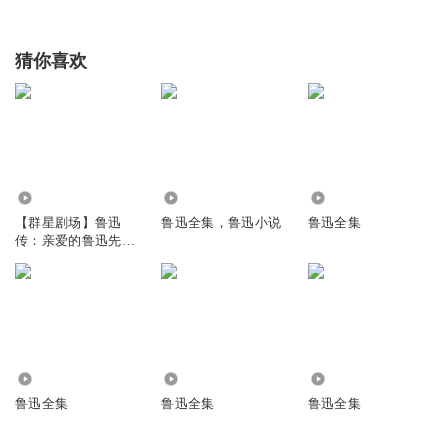
猜你喜欢
271.88万
7568
4.70万
【群星剧场】鲁迅
鲁迅全集，鲁迅小说
鲁迅全集
传：亲爱的鲁迅先生|
《觉醒年代》鲁迅扮
演者曹磊领衔演播|人
物传记
16.05万
2093
50.54万
鲁迅全集
鲁迅全集
鲁迅全集