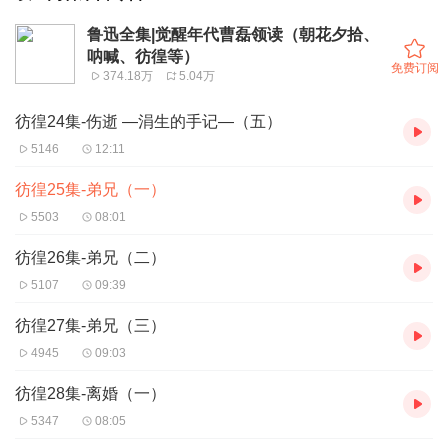
鲁迅全集|觉醒年代曹磊领读（朝花夕拾、
呐喊、彷徨等）
免费订阅
374.18万
5.04万
彷徨24集-伤逝 —涓生的手记—（五）
5146
12:11
彷徨25集-弟兄（一）
5503
08:01
彷徨26集-弟兄（二）
5107
09:39
彷徨27集-弟兄（三）
4945
09:03
彷徨28集-离婚（一）
5347
08:05