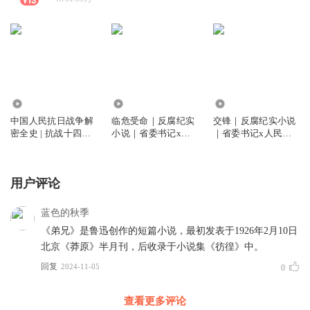
21.57万
11.36万
16.75万
中国人民抗日战争解
临危受命｜反腐纪实
交锋｜反腐纪实小说
密全史 | 抗战十四年 |
小说｜省委书记x人
｜省委书记x人民的
抗战胜利80周年
民的名义
名义
用户评论
蓝色的秋季
《弟兄》是鲁迅创作的短篇小说，最初发表于1926年2月10日
北京《莽原》半月刊，后收录于小说集《彷徨》中。
回复
2024-11-05
0
查看更多评论