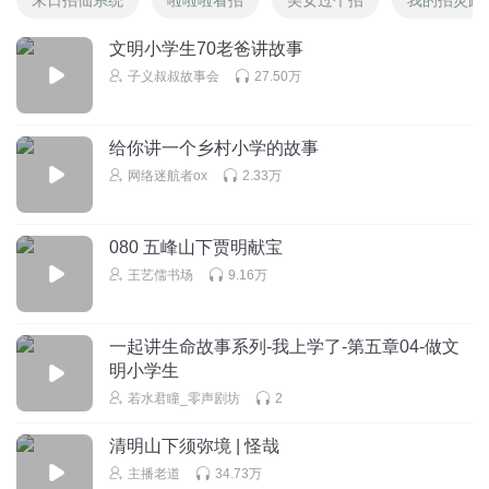
文明小学生70老爸讲故事
子义叔叔故事会
27.50万
给你讲一个乡村小学的故事
网络迷航者ox
2.33万
080 五峰山下贾明献宝
王艺儒书场
9.16万
一起讲生命故事系列-我上学了-第五章04-做文
明小学生
若水君瞳_零声剧坊
2
清明山下须弥境 | 怪哉
主播老道
34.73万