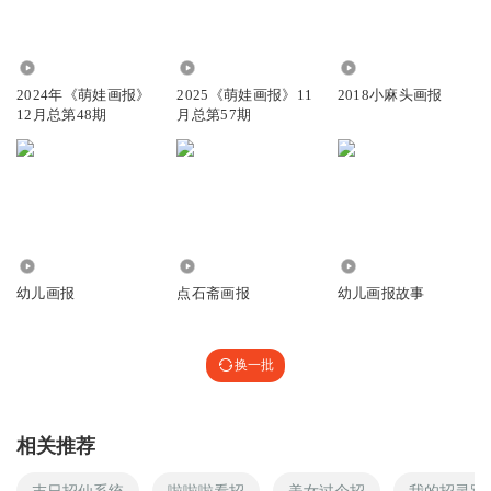
5088
5021
37.25万
2024年《萌娃画报》
2025《萌娃画报》11
2018小麻头画报
12月总第48期
月总第57期
142.69万
165
9424
幼儿画报
点石斋画报
幼儿画报故事
换一批
相关推荐
末日招仙系统
啦啦啦看招
美女过个招
我的招灵路