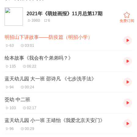
2021年《萌娃画报》11月总第17期
3960
6
免费订阅
明招山下讲故事——防疫篇（明招小学）
63
03:01
绘本故事《我会有个弟弟吗？》
135
06:22
蓝天幼儿园 大一班 邵诗凡 《七步洗手法》
94
00:24
茭幼 中二班
103
02:17
蓝天幼儿园 小一班 王靖怡《我爱北京天安门》
96
00:29