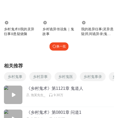
阳光_h25
37.35万
9.08万
4.61万
回复
2022-01-24
0
乡村鬼术II我的灵异
乡村诡异传说集｜鬼
我的诡异往事|灵异悬
往事II悬疑烧脑
故事
疑|民间诡异录|鬼故
夜色x
事|会员免费
换一批
回复
2022-01-06
0
相关推荐
乡村鬼事
乡村异事
乡村鬼医
乡村鬼事录
乡
《乡村鬼术》第1121章 鬼道人
泡芙先生_
9.30万
《乡村鬼术》第0801章 问道1