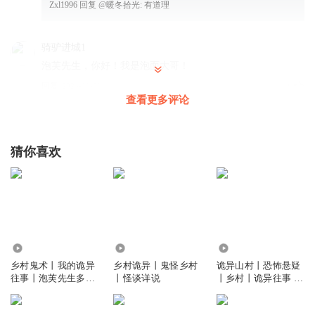
Zxl1996
回复 @
暖冬拾光
:
有道理
骑驴进城1
泡芙先生，你好！我是泡面大哥！
回复
2024-11-01
2
查看更多评论
听友277332763
太阴山3圣4王5将
猜你喜欢
回复
2025-07-19
1
听友461501744
气势滔天？霸气凌霜？扯！太扯了！
回复
2023-07-28
0
310.06万
2433
122.62万
无缘是足以证明自己
乡村鬼术丨我的诡异
乡村诡异丨鬼怪乡村
诡异山村丨恐怖悬疑
往事丨泡芙先生多人
丨怪谈详说
丨乡村丨诡异往事 丨
苟
有声剧
真人多播
回复
2022-03-03
0