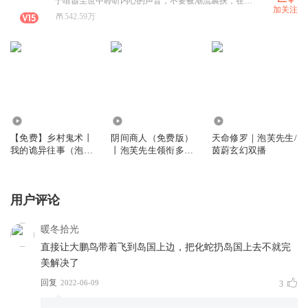
于喧嚣尘世中聆听内心的声音，不要被潮流裹挟，在逐梦路上，一边积攒力量，一边邂逅成长，做自己人生的掌舵者 ，向着心中的灯塔坚定前行。希望你喜欢清晨透过树叶的第一缕阳光，也爱夜晚街头亮起的璀璨灯火，生活的美藏在细微之处，等你俯身去发现 。 实名信息：蒋天奇
加关注
542.59万
185.42万
4.55亿
7910.86万
【免费】乡村鬼术丨
阴间商人（免费版）
天命修罗｜泡芙先生/
我的诡异往事（泡芙
丨泡芙先生领衔多人
茵蔚玄幻双播
先生多人有声剧）
有声剧
用户评论
暖冬拾光
直接让大鹏鸟带着飞到岛国上边，把化蛇扔岛国上去不就完
美解决了
回复
2022-06-09
3