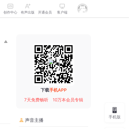
创作中心
有声出版
开通会员
客户端
下载
手机APP
7天免费畅听
10万本会员专辑
手机版
声音主播