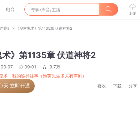
电台
上传
>
声剧）
《乡村鬼术》第1135章 伏道神将2
术》第1135章 伏道神将2
:00:07
09:01
9.7万
鬼术丨我的诡异往事（泡芙先生多人有声剧）
元/天 立即开通
喜欢
下载
分享