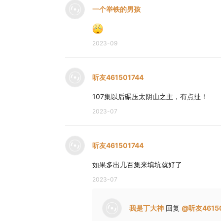
一个举铁的男孩
2023-09
听友461501744
107集以后碾压太阴山之主，有点扯！
2023-07
听友461501744
如果多出几百集来填坑就好了
2023-07
我是丁大神
回复
@
听友4615