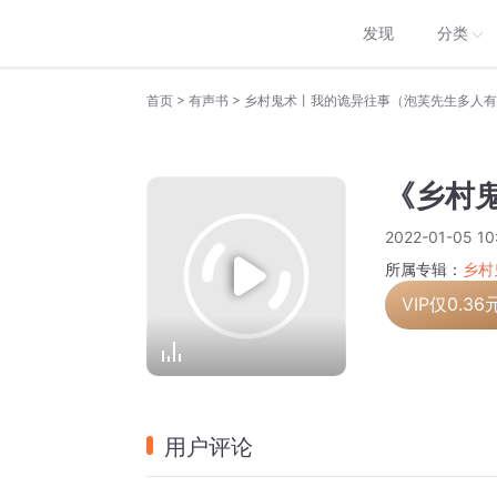
发现
分类
>
>
首页
有声书
乡村鬼术丨我的诡异往事（泡芙先生多人有
《乡村鬼
2022-01-05 10
所属专辑：
乡村
VIP仅
0.36
用户评论