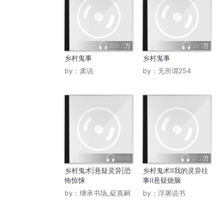
656.3万
26.1万
乡村鬼事
乡村鬼事
by：
肃说
by：
无所谓254
8648
37.3万
乡村鬼术|悬疑灵异|恐
乡村鬼术II我的灵异往
怖惊悚
事II悬疑烧脑
by：
继承书场_碇真嗣
by：
浮屠说书