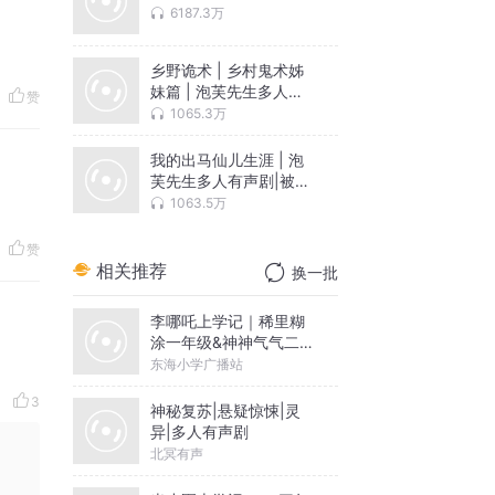
6187.3万
乡野诡术 | 乡村鬼术姊
妹篇 | 泡芙先生多人有
赞
声剧
1065.3万
我的出马仙儿生涯 | 泡
芙先生多人有声剧|被迫
成为大仙
1063.5万
赞
相关推荐
换一批
李哪吒上学记｜稀里糊
涂一年级&神神气气二年
级
东海小学广播站
3
神秘复苏|悬疑惊悚|灵
异|多人有声剧
北冥有声