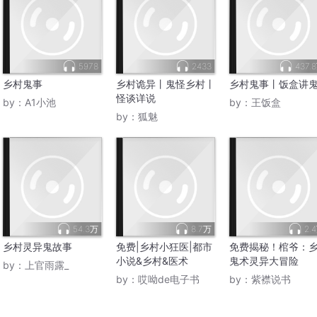
5978
2433
437.
乡村鬼事
乡村诡异丨鬼怪乡村丨
乡村鬼事丨饭盒讲
怪谈详说
by：
A1小池
by：
王饭盒
by：
狐魅
54.3万
8.7万
2.
乡村灵异鬼故事
免费|乡村小狂医|都市
免费揭秘！棺爷：
小说&乡村&医术
鬼术灵异大冒险
by：
上官雨露_
by：
哎呦de电子书
by：
紫襟说书