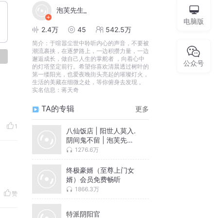
泡芙先生_
电脑版
2.4万
45
542.5万
简介：
于喧嚣尘世中聆听内心的声音，不要被
潮流裹挟，在逐梦路上，一边积攒力量，一边
论
邂逅成长，做自己人生的掌舵者 ，向着心中
公众号
的灯塔坚定前行。希望你喜欢清晨透过树叶的
第一缕阳光，也爱夜晚街头亮起的璀璨灯火，
生活的美藏在细微之处，等你俯身去发现 。
实名信息：蒋天奇
TA的专辑
更多
1
八仙饭店 | 阳世人莫入.
阴间鬼不留 | 泡芙先生
多人有声剧
1276.6万
终极豪婿（至尊上门女
婿）会员免费畅听
1866.3万
赞
特派阴阳官