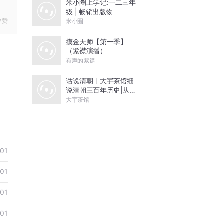
米小圈上学记:一二三年
级 | 畅销出版物
赞
米小圈
摸金天师【第一季】
（紫襟演播）
有声的紫襟
话说清朝丨大宇茶馆细
说清朝三百年历史|从努
尔哈赤到末代皇帝溥仪|
大宇茶馆
康熙雍正乾隆
-01
-01
-01
-01