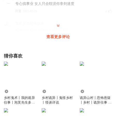
专心搞事业 女人只会耽误你拿剑速度
回复
2022-02-21
4
喜欢灵异恐怖故事
我感觉心魔跟太阴山之主打成平手
查看更多评论
回复
2022-02-09
4
白昼wow
回复 @
喜欢灵异恐怖故事
:
nonono心魔也打不过
猜你喜欢
洛辰Zz
真是搞笑，手都折了还能挥剑
回复
2022-01-14
3
卡布奇洛k
回复 @
洛辰Zz
:
那你别听，都听到这儿了还说这话，
309.35万
2433
122.61万
乡村鬼术丨我的诡异
乡村诡异丨鬼怪乡村
诡异山村丨恐怖悬疑
往事丨泡芙先生多人
丨怪谈详说
丨乡村丨诡异往事 丨
绿茶_lom
有声剧
真人多播