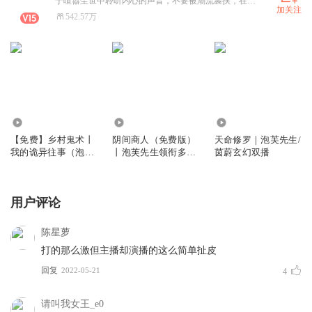
于喧嚣尘世中聆听内心的声音，不要被潮流裹挟，在逐梦路上，一边积攒力量，一边邂逅成长，做自己人生的掌舵者 ，向着心中的灯塔坚定前行。希望你喜欢清晨透过树叶的第一缕阳光，也爱夜晚街头亮起的璀璨灯火，生活的美藏在细微之处，等你俯身去发现 。 实名信息：蒋天奇
加关注
542.57万
184.93万
4.55亿
7910.39万
【免费】乡村鬼术丨
阴间商人（免费版）
天命修罗｜泡芙先生/
我的诡异往事（泡芙
丨泡芙先生领衔多人
茵蔚玄幻双播
先生多人有声剧）
有声剧
用户评论
陈星萝
打的那么激但主播却演播的这么简单扯皮
回复
2022-05-21
4
请叫我女王_e0