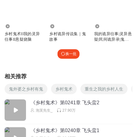
回复
2024-04-15
3
听友490105250
37.35万
9.08万
4.61万
朱雀后裔连鬼兵鬼将都秒不掉么
乡村鬼术II我的灵异
乡村诡异传说集｜鬼
我的诡异往事|灵异悬
回复
2023-10-30
3
往事II悬疑烧脑
故事
疑|民间诡异录|鬼故
事|会员免费
听友387929555
换一批
恶祖在哪
回复
2022-01-15
0
相关推荐
1503759jgaw
回复 @
听友387929555
:
跑到日本，打架去了
鬼外婆之乡村有鬼
乡村鬼术
重生之我的乡村人生
妮妮5808555
《乡村鬼术》第0241章 飞头蛮2
爪子不是折了，又好了小垃圾
泡芙先生_
27.90万
回复
2023-08-20
2
《乡村鬼术》第0240章 飞头蛮1
1862990zbym