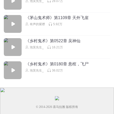
泡芙先生_
28.07万
看来还是魔比道厉害，入魔了就变无敌了
回复
2023-03-26
2
《茅山鬼术师》第1109章 天外飞崖
刺客曾曾姐
有声的紫襟
5.92万
这女人会害死人啊，叫叫叫个屁
回复
2022-03-11
2
《乡村鬼术》第0522章 吴神仙
泡芙先生_
16.21万
《乡村鬼术》第0180章 悬棺，飞尸
泡芙先生_
36.02万
© 2014-
2026
喜马拉雅 版权所有