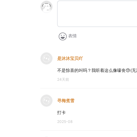
表情
是沐沐宝贝吖
不是惊喜的叫吗？我听着这么像嚎丧😓(无
24天前
寻梅煮雪
打卡
2025-08