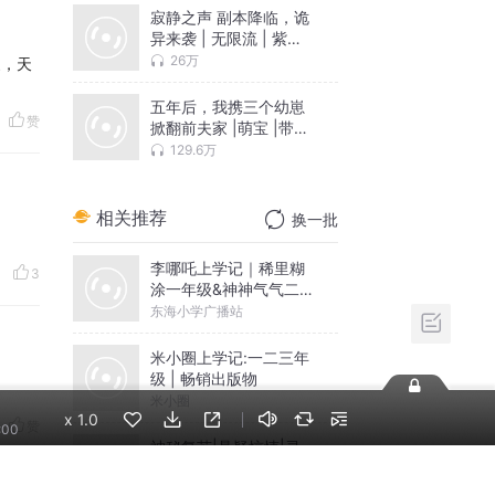
寂静之声 副本降临，诡
异来袭 | 无限流 | 紫
月、桐野、苏向也
26万
家，天
五年后，我携三个幼崽
赞
掀翻前夫家 |萌宝 |带球
跑 |虐渣|追妻火葬场|多
129.6万
人有声剧
相关推荐
换一批
李哪吒上学记｜稀里糊
3
涂一年级&神神气气二年
级
东海小学广播站
米小圈上学记:一二三年
级 | 畅销出版物
米小圈
x
1.0
赞
:00
神秘复苏|悬疑惊悚|灵
异|多人有声剧
北冥有声