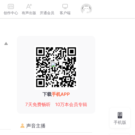
创作中心
有声出版
开通会员
客户端
下载
手机APP
7天免费畅听
10万本会员专辑
手机版
声音主播