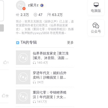
z紫月z
电脑版
2.3万
47
63.2万
简介：
双男主无限流《寂静之声》已上架，遗
世宠爱同作者玄幻双男主《仙界养娃发家
论
史》、女频《重回七零：夺锦鲤养糙汉》热播
公众号
中~ 有声制作yywyy5858 寻优秀男播~
TA的专辑
更多
仙界养娃发家史 |黄兰淮
|紫月、沐音阳、汤圆 |
搞笑、治愈、养成系
140.4万
1
穿进年代文：媳妇点外
卖吗丨沙雕搞笑丨甜宠
爽文丨紫月vs汤圆丨多
24万
人有声剧
重回七零：夺锦鲤养糙
赞
汉丨年代甜宠丨大女主
爽文丨空间系统丨紫
141.7万
月、修元丨多人有声剧