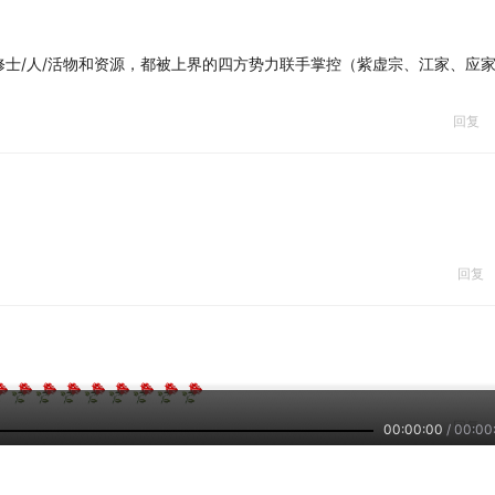
士/人/活物和资源，都被上界的四方势力联手掌控（紫虚宗、江家、应
回复
回复
回复
00:00:00
/
00:00