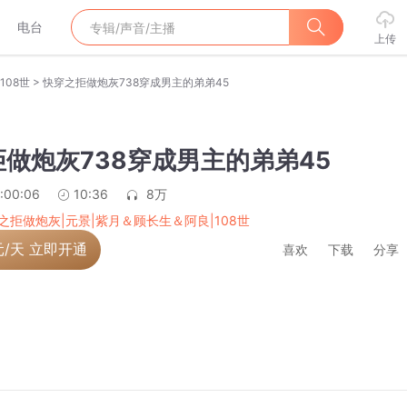
电台
上传
>
108世
快穿之拒做炮灰738穿成男主的弟弟45
做炮灰738穿成男主的弟弟45
:00:06
10:36
8万
之拒做炮灰|元景|紫月＆顾长生＆阿良|108世
元/天 立即开通
喜欢
下载
分享