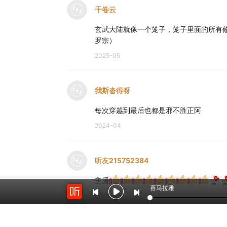
千卷云
玄武大陆就像一个笼子，笼子里面的所有修
罗宗）
2025-05
我斯沓得呀
每次穿越到最后也都是邪不胜正阿
2024-04
听友215752384
主播
喜马拉雅
2024-02