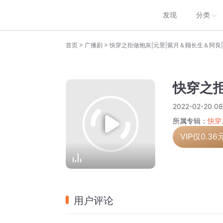
发现
分类
>
>
首页
广播剧
快穿之拒做炮灰|元景|紫月＆顾长生＆阿良|
快穿之拒
2022-02-20 08
所属专辑：
快穿
VIP仅
0.36
用户评论