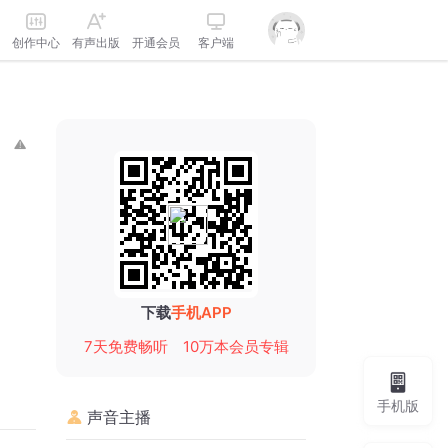
创作中心
有声出版
开通会员
客户端
下载
手机APP
7天免费畅听
10万本会员专辑
手机版
声音主播