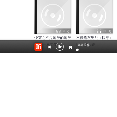
31.1万
19.9万
快穿之不是炮灰的炮灰
不做炮灰男配（快穿）
by：
一耳文传
by：
末归途
喜马拉雅
8783
439
快穿炮灰女配
快穿之炮灰他爹
by：
青春风暴一吹
by：
重生的天尊传承