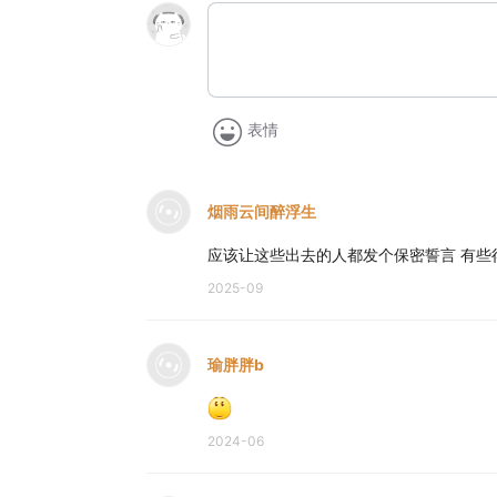
表情
烟雨云间醉浮生
应该让这些出去的人都发个保密誓言 有些
2025-09
瑜胖胖b
2024-06