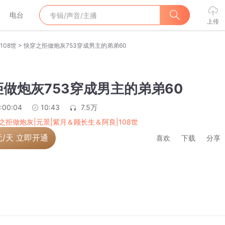
电台
上传
>
108世
快穿之拒做炮灰753穿成男主的弟弟60
做炮灰753穿成男主的弟弟60
:00:04
10:43
7.5万
之拒做炮灰|元景|紫月＆顾长生＆阿良|108世
元/天 立即开通
喜欢
下载
分享