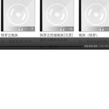
156.2万
1.16亿
42
快穿之炮灰
快穿之拒做炮灰|元景|
炮灰（快穿）
紫月＆顾长生＆阿
by：
翡翠鸟397436395
by：
莫名其妙的懒
良|108世
00:00:00
/
00:00
by：
z紫月z
430
6.4万
119.
快穿炮灰醒了
快穿炮灰女配
快穿不当炮灰
by：
凤轻寒
by：
默默无言听
by：
玫瑰馨声