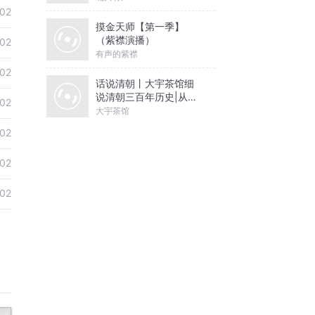
02
摸金天师【第一季】
（紫襟演播）
02
有声的紫襟
02
话说清朝丨大宇茶馆细
说清朝三百年历史|从努
02
尔哈赤到末代皇帝溥仪|
大宇茶馆
康熙雍正乾隆
02
02
02