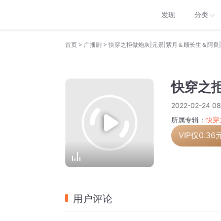
发现
分类
>
>
首页
广播剧
快穿之拒做炮灰|元景|紫月＆顾长生＆阿良|
快穿之拒
2022-02-24 08
所属专辑：
快穿
VIP仅
0.36
用户评论