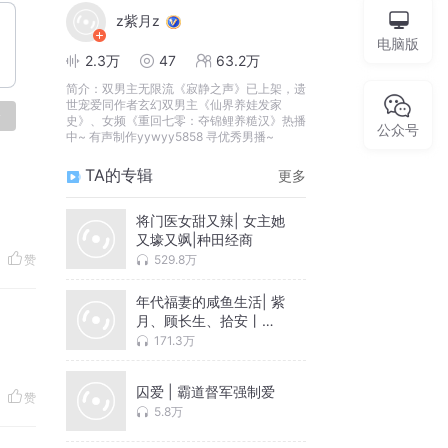
z紫月z
电脑版
2.3万
47
63.2万
简介：
双男主无限流《寂静之声》已上架，遗
世宠爱同作者玄幻双男主《仙界养娃发家
论
史》、女频《重回七零：夺锦鲤养糙汉》热播
公众号
中~ 有声制作yywyy5858 寻优秀男播~
TA的专辑
更多
将门医女甜又辣| 女主她
又壕又飒|种田经商
529.8万
赞
年代福妻的咸鱼生活| 紫
月、顾长生、拾安丨多
人有声剧
171.3万
囚爱 | 霸道督军强制爱
赞
5.8万