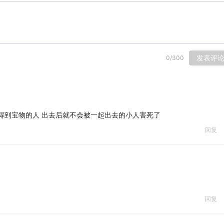
发表评
0
/
300
得到宝物的人 出去后就不会被一起出去的小人害死了
回复
回复