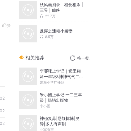
秋风画扇录 | 相爱相杀 |
三界 | 仙侠
22.7万
赞
反穿之迷糊小娇妻
8.5万
相关推荐
换一批
李哪吒上学记｜稀里糊
涂一年级&神神气气二年
级
东海小学广播站
米小圈上学记:一二三年
02
级 | 畅销出版物
米小圈
02
神秘复苏|悬疑惊悚|灵
02
异|多人有声剧
北冥有声