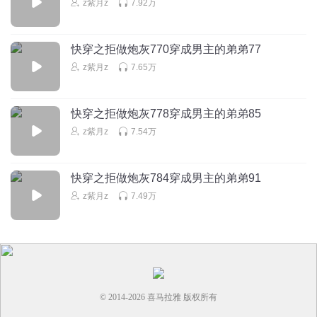
z紫月z
7.92万
练下贱！金剑不练，练银剑！给你剑仙你不当，赐你剑神你
不做，非死皮赖脸哭着喊着要做剑人！真是的，贱死你算
了！
快穿之拒做炮灰770穿成男主的弟弟77
回复
2023-06-28
4
z紫月z
7.65万
狐狸宝宝丶
回复 @
sherilyn杨
:
牛啊牛啊
快穿之拒做炮灰778穿成男主的弟弟85
z紫月z
7.54万
萝卜炖灵芝
苏微性格好温柔，哎这样的男人，，为什么，我从来没遇见
过
快穿之拒做炮灰784穿成男主的弟弟91
回复
2023-12-21
4
z紫月z
7.49万
© 2014-
2026
喜马拉雅 版权所有