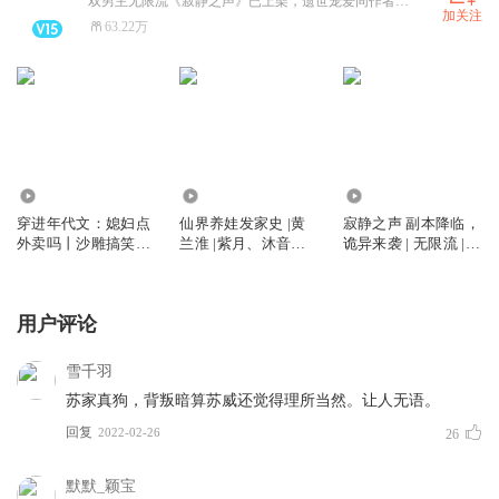
双男主无限流《寂静之声》已上架，遗世宠爱同作者玄幻双男主《仙界养娃发家史》、女频《重回七零：夺锦鲤养糙汉》热播中~ 有声制作yywyy5858 寻优秀男播~
加关注
63.22万
23.92万
140.35万
25.96万
穿进年代文：媳妇点
仙界养娃发家史 |黄
寂静之声 副本降临，
外卖吗丨沙雕搞笑丨
兰淮 |紫月、沐音
诡异来袭 | 无限流 |
甜宠爽文丨紫月vs汤
阳、汤圆 |搞笑、治
紫月、桐野、苏向也
圆丨多人有声剧
愈、养成系
用户评论
雪千羽
苏家真狗，背叛暗算苏威还觉得理所当然。让人无语。
回复
2022-02-26
26
默默_颖宝