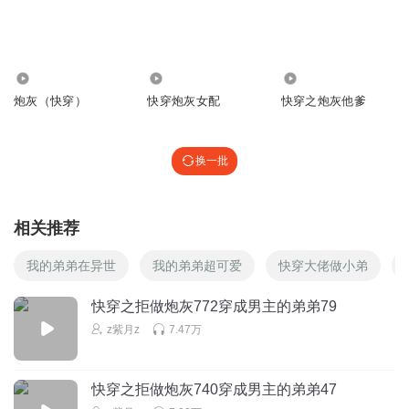
这女的是多不要脸，不搭理你，自己上来刷存在感。恶心死
了。
回复
2022-04-06
8
4202
8783
439
奕悠然
炮灰（快穿）
快穿炮灰女配
快穿之炮灰他爹
艾玛！这两口子恶心🤢到家了
回复
2023-04-20
6
换一批
小麻花不花
赶紧给苏大师来个貌美天仙配一下
相关推荐
回复
2023-06-07
5
我的弟弟在异世
我的弟弟超可爱
快穿大佬做小弟
Sissi_BL
这侄子夫妻二人真让人恶心
快穿之拒做炮灰772穿成男主的弟弟79
z紫月z
7.47万
回复
2024-10-29
4
sherilyn杨
快穿之拒做炮灰740穿成男主的弟弟47
又一个练淫贱的。丹药世家不炼丹，非要练剑，还上剑不练