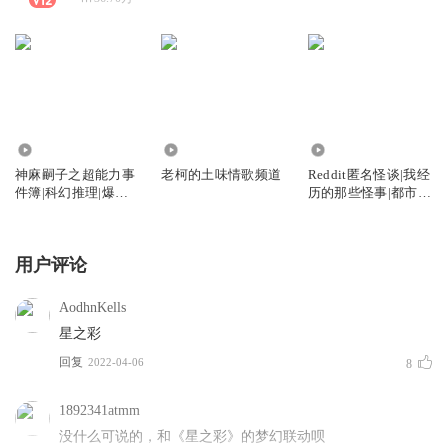
15.05万
4167
22.92万
神麻嗣子之超能力事
老柯的土味情歌频道
Reddit匿名怪谈|我经
件簿|科幻推理|爆笑
历的那些怪事|都市传
又恐怖
说
用户评论
AodhnKells
星之彩
回复
2022-04-06
8
1892341atmm
没什么可说的，和《星之彩》的梦幻联动呗