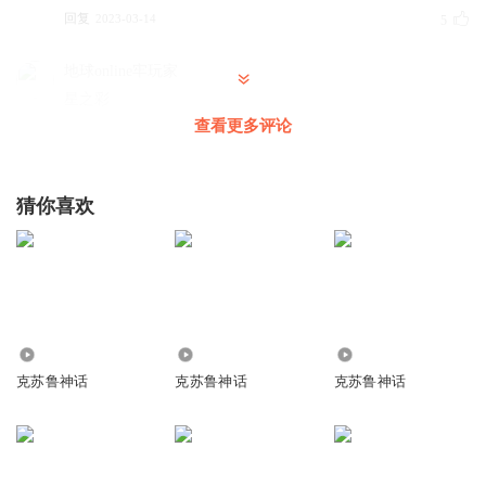
回复
2023-03-14
5
地球online牢玩家
星之彩
查看更多评论
回复
2026-04-22
1
克苏鲁神话专家
猜你喜欢
草洛夫克拉夫特白写了，一段话就全给否定了
回复
2024-08-15
1
1892341atmm
随身携带星之彩…真不愧为传奇调查员之一
回复
1.06万
42.13万
682
2023-03-14
1
克苏鲁神话
克苏鲁神话
克苏鲁神话
雅阁书林
我最喜欢的克苏鲁短篇！星之彩！最强“外星物种”
回复
2022-11-06
1