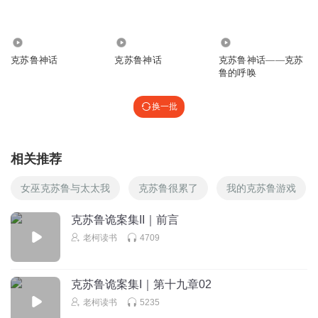
shugougoude
好故事好主播
1.56万
1.77万
2495
克苏鲁神话
克苏鲁神话
克苏鲁神话——克苏
回复
2022-08-15
1
鲁的呼唤
夙詺
换一批
😀
回复
2025-03-04
0
相关推荐
时计兔先生
随身带着星之彩，他居然没有变成七彩小仙男
女巫克苏鲁与太太我
克苏鲁很累了
我的克苏鲁游戏
回复
2024-06-13
0
克苏鲁诡案集II｜前言
老柯读书
4709
听友249461199
不如不说是辐射，要不然就不是星之彩了
回复
2023-06-07
0
克苏鲁诡案集I｜第十九章02
老柯读书
5235