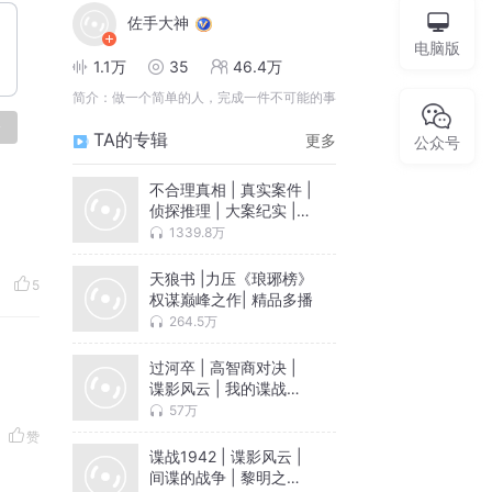
佐手大神
电脑版
1.1万
35
46.4万
简介：
做一个简单的人，完成一件不可能的事
论
TA的专辑
更多
公众号
不合理真相 | 真实案件 |
侦探推理 | 大案纪实 |
破案 | 诡秘分析
1339.8万
天狼书 |力压《琅琊榜》
5
权谋巅峰之作| 精品多播
264.5万
过河卒 | 高智商对决 |
谍影风云 | 我的谍战岁
月 | 间谍的战争
57万
赞
谍战1942 | 谍影风云 |
间谍的战争 | 黎明之前 |