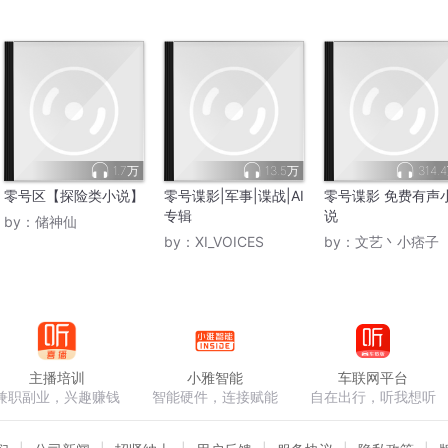
1.7万
13.5万
314.
零号区【探险类小说】
零号谍影|军事|谍战|AI
零号谍影 免费有声
专辑
说
by：
储神仙
by：
XI_VOICES
by：
文艺丶小痞子
主播培训
小雅智能
车联网平台
兼职副业，兴趣赚钱
智能硬件，连接赋能
自在出行，听我想听