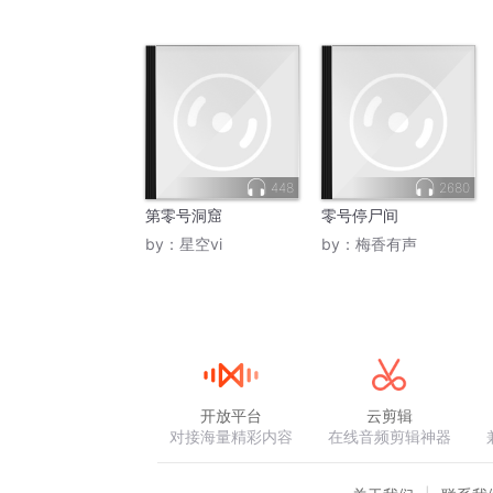
448
2680
第零号洞窟
零号停尸间
by：
星空vi
by：
梅香有声
开放平台
云剪辑
对接海量精彩内容
在线音频剪辑神器