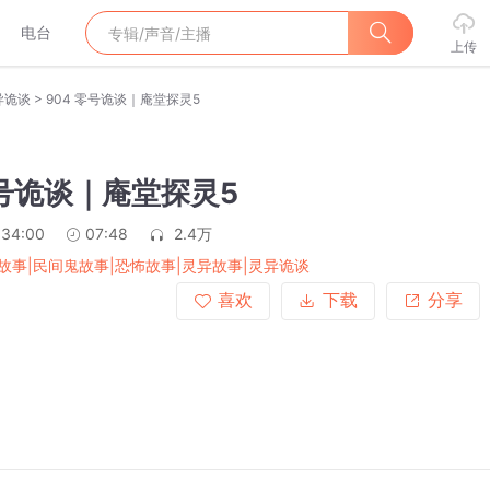
电台
上传
>
异诡谈
904 零号诡谈｜庵堂探灵5
零号诡谈｜庵堂探灵5
:34:00
07:48
2.4万
故事|民间鬼故事|恐怖故事|灵异故事|灵异诡谈
喜欢
下载
分享