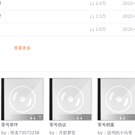
1
2.4万
2022-
2
2.3万
2022-
2.6万
2022-
查看更多
1万
1121
570.
零号草坪
零号协议
零号档案
by：
听友73572238
by：
月影梦笙
by：
说书的小马哥