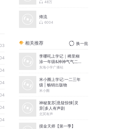
残酷任务
48万
烽流
6004
相关推荐
换一批
03
李哪吒上学记｜稀里糊
04
涂一年级&神神气气二年
级
东海小学广播站
04
米小圈上学记:一二三年
04
级 | 畅销出版物
米小圈
04
神秘复苏|悬疑惊悚|灵
04
异|多人有声剧
北冥有声
04
摸金天师【第一季】