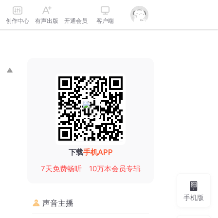
创作中心
有声出版
开通会员
客户端
下载
手机APP
7天免费畅听
10万本会员专辑
手机版
声音主播