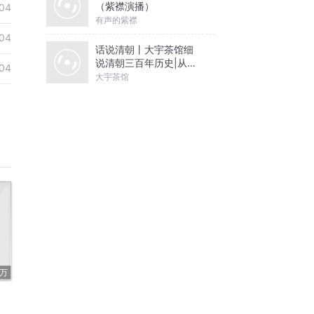
（紫襟演播）
04
有声的紫襟
04
话说清朝丨大宇茶馆细
说清朝三百年历史|从努
04
尔哈赤到末代皇帝溥仪|
大宇茶馆
康熙雍正乾隆
1万