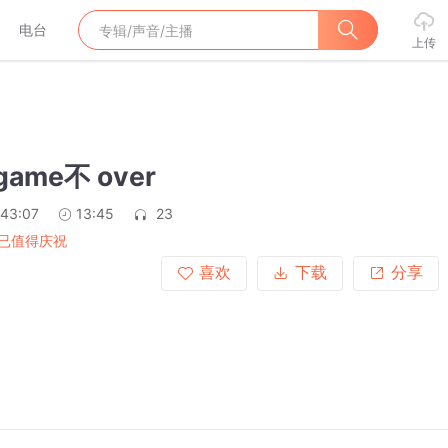
电台
上传
game不 over
:43:07
13:45
23
已值得庆祝
喜欢
下载
分享