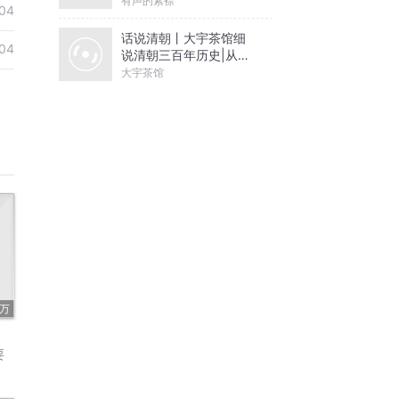
有声的紫襟
04
话说清朝丨大宇茶馆细
04
说清朝三百年历史|从努
尔哈赤到末代皇帝溥仪|
大宇茶馆
康熙雍正乾隆
3万
要