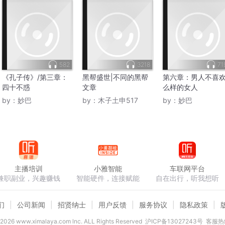
582
3218
71
《孔子传》/第三章：
黑帮盛世|不同的黑帮
第六章：男人不喜
四十不惑
文章
么样的女人
by：
妙巴
by：
木子土申517
by：
妙巴
主播培训
小雅智能
车联网平台
兼职副业，兴趣赚钱
智能硬件，连接赋能
自在出行，听我想听
们
公司新闻
招贤纳士
用户反馈
服务协议
隐私政策
2026
www.ximalaya.com lnc. ALL Rights Reserved
沪ICP备13027243号
客服热线