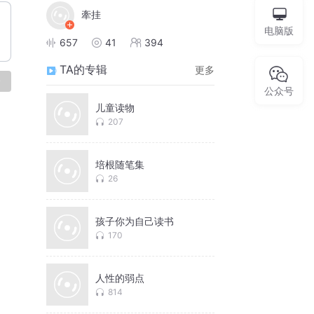
牽挂
电脑版
657
41
394
TA的专辑
更多
论
公众号
儿童读物
207
培根随笔集
26
孩子你为自己读书
170
人性的弱点
814