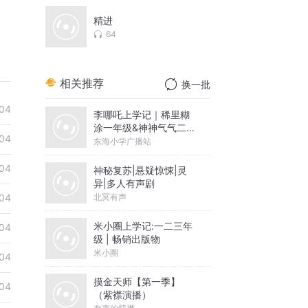
精进
64
相关推荐
换一批
04
李哪吒上学记｜稀里糊
涂一年级&神神气气二年
04
级
东海小学广播站
04
神秘复苏|悬疑惊悚|灵
异|多人有声剧
北冥有声
04
米小圈上学记:一二三年
04
级 | 畅销出版物
米小圈
04
摸金天师【第一季】
04
（紫襟演播）