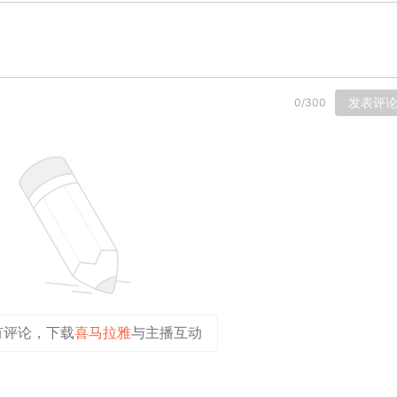
发表评
0
/
300
有评论，下载
喜马拉雅
与主播互动