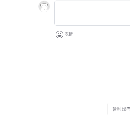
表情
暂时没