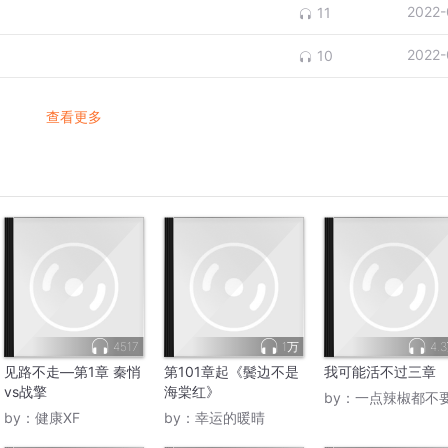
2022-
11
2022-
10
查看更多
4517
1万
4.
见路不走—第1章 秦悄
第101章起《鬓边不是
我可能活不过三章
vs战擎
海棠红》
by：
一点辣椒都不
by：
健康XF
by：
幸运的暖晴