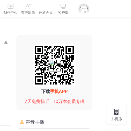
创作中心
有声出版
开通会员
客户端
下载
手机APP
7天免费畅听
10万本会员专辑
手机版
声音主播