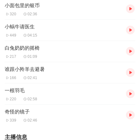
小面包里的银币
320
02:36
小蜗牛请医生
449
04:15
白兔奶奶的摇椅
217
01:09
谁跟小羚羊去避暑
166
02:41
一根羽毛
220
02:58
奇怪的镜子
339
02:46
主播信息