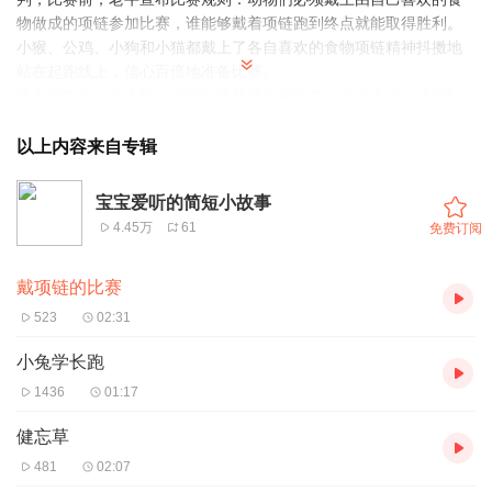
物做成的项链参加比赛，谁能够戴着项链跑到终点就能取得胜利。
小猴、公鸡、小狗和小猫都戴上了各自喜欢的食物项链精神抖擞地
站在起跑线上，信心百倍地准备比赛。
随着老牛的一声令响，动物们撒开腿向前跑去，没跑多远，小猴盯
着桃子项链抓耳挠腮，差点儿摔了一跤；公鸡将项链上的玉米数了
一遍又一遍，越数心越痒；肉骨头项链被小狗的口水弄得湿漉漉的
以上内容来自专辑
了；香香的鱼干引得小猫不停地叫唤。这可怎么办呢？
小猴看了看旁边的公鸡，想出了一个好办法，他急忙叫住公鸡，提
宝宝爱听的简短小故事
出交换项链后继续跑；小狗实在忍不住了，就停下来吃起了肉骨头
4.45万
61
免费订阅
项链了，小猫看见了他们。心里想：“我不能象他们那样馋嘴，我一
定要坚持到底，取得胜利。”
戴项链的比赛
小狗吃完了肉骨头项链，很快就第一个冲到了终点；随后小猴、小
猫、公鸡都先后到达终点，小狗认为他是冠军，可是其他动物都不
523
02:31
同意，最后老牛裁判说：“今天我们进行的可不是普通的赛跑，而是
毅力赛跑，只有戴着自己的项链跑到终点的才能获得冠军，请大家
小兔学长跑
检查一下项链。”
1436
01:17
小狗难为情地低下了头；小猴也红着脸说：“我的项链不是我自己
的...”
健忘草
老牛裁判接着说：“小猫在比赛中碰到困难后能够坚持到底，小猫获
481
02:07
得了这次比赛的冠军！”