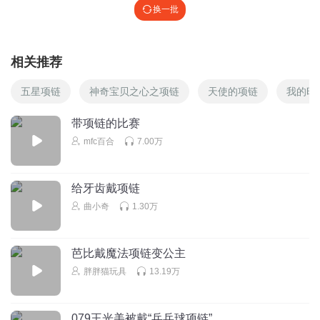
换一批
相关推荐
五星项链
神奇宝贝之心之项链
天使的项链
我的时
带项链的比赛
mfc百合
7.00万
给牙齿戴项链
曲小奇
1.30万
芭比戴魔法项链变公主
胖胖猫玩具
13.19万
079王光美被戴“乒乓球项链”