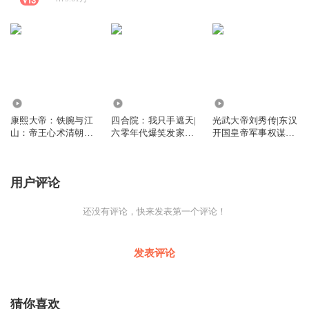
4.36万
62.72万
6753
康熙大帝：铁腕与江
四合院：我只手遮天|
光武大帝刘秀传|东汉
山：帝王心术清朝康
六零年代爆笑发家致
开国皇帝军事权谋星
熙王朝九子夺嫡
富秦淮茹
汉灿烂原型
用户评论
还没有评论，快来发表第一个评论！
发表评论
猜你喜欢