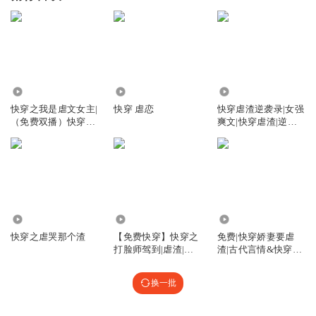
275
1046
7.48万
快穿之我是虐文女主|
快穿 虐恋
快穿虐渣逆袭录|女强
（免费双播）快穿虐
爽文|快穿虐渣|逆风
渣故事
翻盘
8.42万
8121
1.40万
快穿之虐哭那个渣
【免费快穿】快穿之
免费|快穿娇妻要虐
打脸师驾到|虐渣|反
渣|古代言情&快穿&
击|挽尊
书本穿
换一批