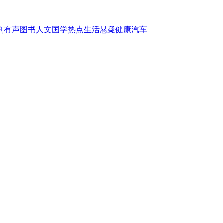
剧
有声图书
人文国学
热点
生活
悬疑
健康
汽车