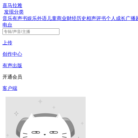
喜马拉雅
发现
分类
音乐
有声书
娱乐
外语
儿童
商业财经
历史
相声评书
个人成长
广播
电台
上传
创作中心
有声出版
开通会员
客户端