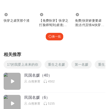
8.42万
8121
1.40万
快穿之虐哭那个渣
【免费快穿】快穿之
免费|快穿娇妻要虐
打脸师驾到|虐渣|反
渣|古代言情&快穿&
击|挽尊
书本穿
换一批
相关推荐
17的我爱上未来的你
重生之名媛
第一名媛
重生之
民国名媛（40）
白熊寒霄
4502
民国名媛（6）
白熊寒霄
5155