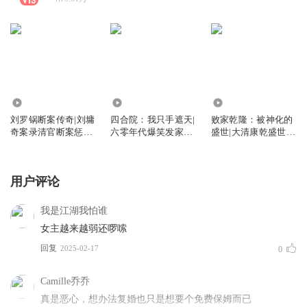
2278
62.84万
22.53万
刘罗锅断案传奇|刘墉
四合院：我只手遮天|
败家乾隆：被神化的
奇案录清官断案惩奸
六零年代爆笑发家致
盛世|大清康乾盛世下
除恶铁面刘墉
富秦淮茹
江南十全老人
用户评论
我是江湖我怕谁
女主越来越弱还啰嗦
回复
2025-02-17
0
Camille乔乔
真是恶心，想办法复婚也只是想要个免费保姆而已