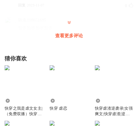
回复
2023-11-07
0
听友198651695
加更加更加更加更
查看更多评论
回复
2022-06-16
0
猜你喜欢
275
1046
7.48万
快穿之我是虐文女主|
快穿 虐恋
快穿虐渣逆袭录|女强
（免费双播）快穿虐
爽文|快穿虐渣|逆风
渣故事
翻盘