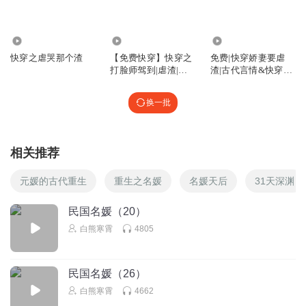
彭霜儿l
8.42万
8121
1.40万
感觉越听越没意思了，都感觉不到强了
快穿之虐哭那个渣
【免费快穿】快穿之
免费|快穿娇妻要虐
打脸师驾到|虐渣|反
渣|古代言情&快穿&
回复
2023-04-12
0
击|挽尊
书本穿
换一批
相关推荐
元媛的古代重生
重生之名媛
名媛天后
31天深渊
民国名媛（20）
白熊寒霄
4805
民国名媛（26）
白熊寒霄
4662