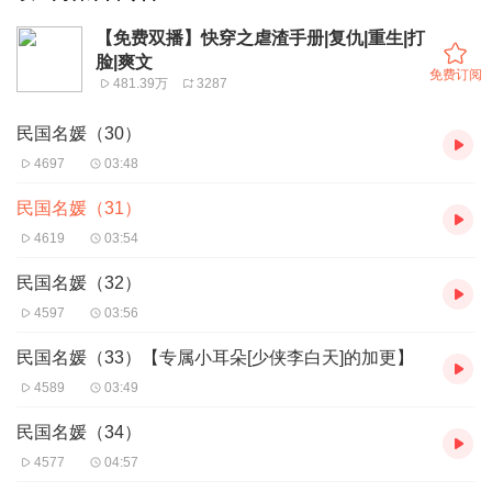
【免费双播】快穿之虐渣手册|复仇|重生|打
脸|爽文
免费订阅
481.39万
3287
民国名媛（30）
4697
03:48
民国名媛（31）
4619
03:54
民国名媛（32）
4597
03:56
民国名媛（33）【专属小耳朵[少侠李白天]的加更】
4589
03:49
民国名媛（34）
4577
04:57