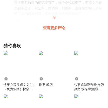
男主没有前世的记忆没有了，这个小说就变了，变得女主什
么都不会了，厨艺啊，武功啊，刺绣啊，道家风水啊，还有
男主给的储物袋啊，还有很多很多技能都没了
回复
2023-04-12
2
查看更多评论
1368211obhb
回复 @
彭霜儿l
:
我也想问是换个作者还是系统没了所
以啥也不会了
猜你喜欢
诶米2017
诶呦，杜月笙呀
回复
2022-09-05
1
飒丽
275
1046
7.48万
她以前学会的医术，厨艺呢？什么叫学会？
快穿之我是虐文女主|
快穿 虐恋
快穿虐渣逆袭录|女强
（免费双播）快穿虐
爽文|快穿虐渣|逆风
回复
2022-07-09
2
渣故事
翻盘
雅_7k
回复 @
飒丽
:
我也想问，她一没失忆，二没脑部受伤，咋就
不会了