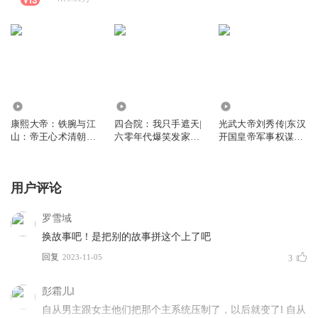
4.36万
62.72万
6753
康熙大帝：铁腕与江
四合院：我只手遮天|
光武大帝刘秀传|东汉
山：帝王心术清朝康
六零年代爆笑发家致
开国皇帝军事权谋星
熙王朝九子夺嫡
富秦淮茹
汉灿烂原型
用户评论
罗雪域
换故事吧！是把别的故事拼这个上了吧
回复
2023-11-05
3
彭霜儿l
自从男主跟女主他们把那个主系统压制了，以后就变了l 自从