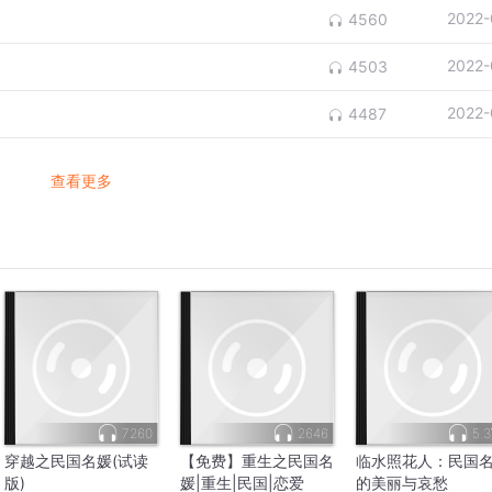
2022-
4560
2022-
4503
2022-
4487
查看更多
7260
2646
5.
穿越之民国名媛(试读
【免费】重生之民国名
临水照花人：民国
版)
媛|重生|民国|恋爱
的美丽与哀愁