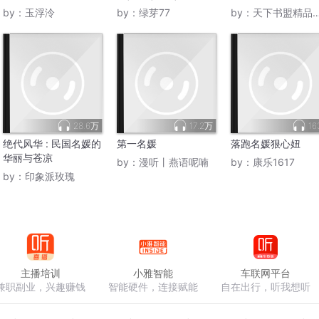
by：
玉浮泠
by：
绿芽77
by：
天下书盟精品图书
28.6万
17.2万
16
绝代风华 : 民国名媛的
第一名媛
落跑名媛狠心妞
华丽与苍凉
by：
漫听丨燕语呢喃
by：
康乐1617
by：
印象派玫瑰
主播培训
小雅智能
车联网平台
兼职副业，兴趣赚钱
智能硬件，连接赋能
自在出行，听我想听