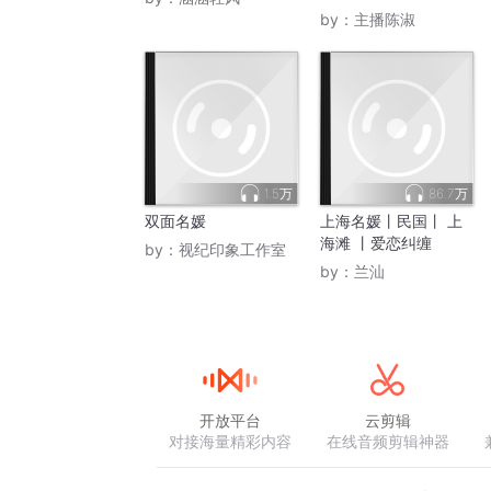
by：
主播陈淑
1.5万
86.7万
双面名媛
上海名媛丨民国丨 上
海滩 丨爱恋纠缠
by：
视纪印象工作室
by：
兰汕
开放平台
云剪辑
对接海量精彩内容
在线音频剪辑神器