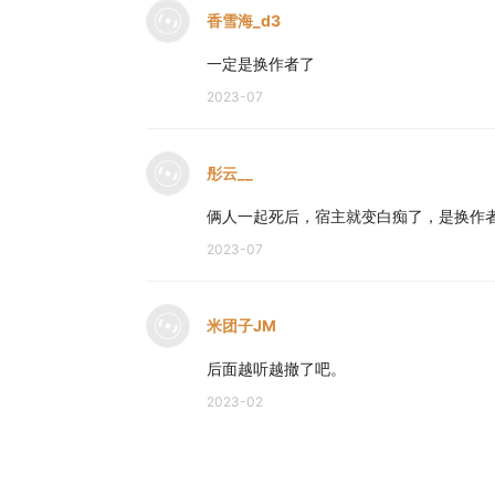
香雪海_d3
一定是换作者了
2023-07
彤云__
俩人一起死后，宿主就变白痴了，是换作
2023-07
米团子JM
后面越听越撤了吧。
2023-02