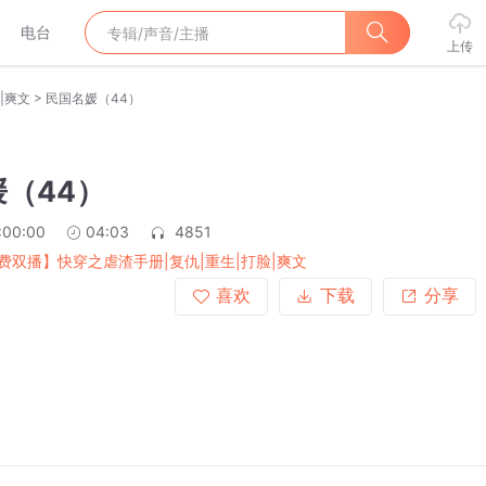
电台
上传
>
|爽文
民国名媛（44）
（44）
:00:00
04:03
4851
费双播】快穿之虐渣手册|复仇|重生|打脸|爽文
喜欢
下载
分享