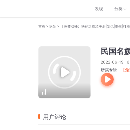
发现
分类
>
>
首页
娱乐
【免费双播】快穿之虐渣手册|复仇|重生|打脸
民国名媛
2022-06-19 16
所属专辑：
【免
用户评论