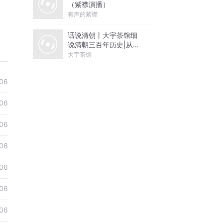
（紫襟演播）
有声的紫襟
话说清朝丨大宇茶馆细
说清朝三百年历史|从努
尔哈赤到末代皇帝溥仪|
大宇茶馆
康熙雍正乾隆
06
06
06
06
06
06
06