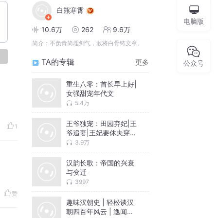
白熊寒霄
电脑版
10.6万
262
9.6万
简介：
不负青简埋剑气，敢将白骨铸文章。
论
TA的专辑
更多
公众号
重生八零：首长早上好|
女强甜宠年代文
5.4万
王爷独宠：田园弃妃|王
1
爷追妻|王妃要休夫穿越
权谋
3.9万
汉韵长歌：帝国的兴衰
与变迁
3997
赞
趣味汉朝史 | 轻松谈汉
朝四百年风云 | 逸闻趣