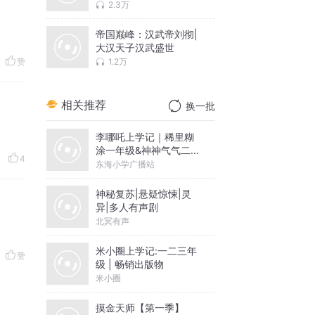
史 | 汉家风情 | 雄霸天
2.3万
下 | 儿女情长
帝国巅峰：汉武帝刘彻|
大汉天子汉武盛世
1.2万
赞
相关推荐
换一批
李哪吒上学记｜稀里糊
涂一年级&神神气气二年
4
级
东海小学广播站
神秘复苏|悬疑惊悚|灵
异|多人有声剧
北冥有声
米小圈上学记:一二三年
赞
级 | 畅销出版物
米小圈
摸金天师【第一季】