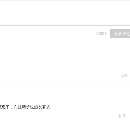
发表评
0
/
300
回复
都忘了，而且脑子也越发有坑
回复