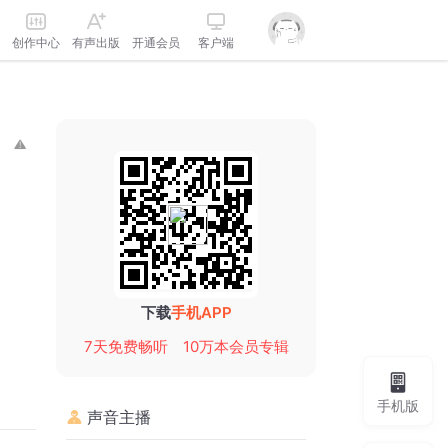
创作中心
有声出版
开通会员
客户端
下载
手机APP
7天免费畅听
10万本会员专辑
手机版
声音主播