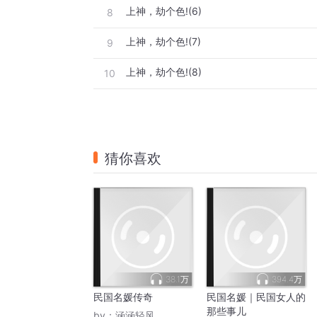
上神，劫个色!(6)
8
上神，劫个色!(7)
9
上神，劫个色!(8)
10
猜你喜欢
38.1万
394.4万
民国名媛传奇
民国名媛｜民国女人的
那些事儿
by：
涵涵轻风