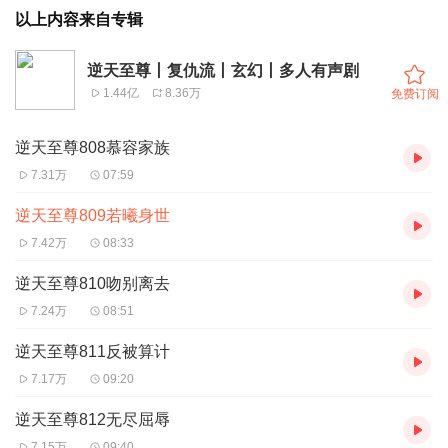
以上内容来自专辑
逆天至尊丨复仇流丨玄幻丨多人有声剧
1.44亿
8.36万
免费订阅
逆天至尊808慕容家族
7.31万
07:59
逆天至尊809若曦身世
7.42万
08:33
逆天至尊810吻别离去
7.24万
08:51
逆天至尊811反被算计
7.17万
09:20
逆天至尊812无尽屈辱
7.15万
09:40