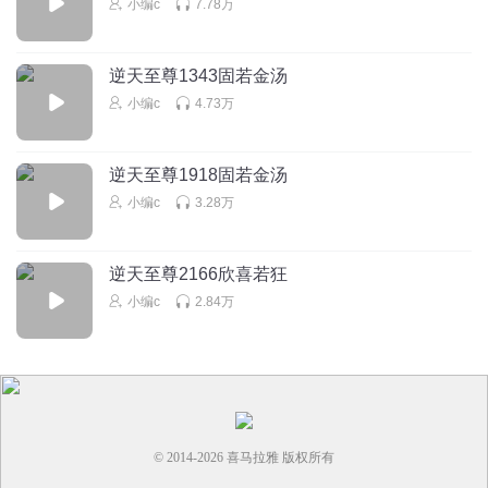
小编c
7.78万
zzk740998
😄😄
逆天至尊1343固若金汤
回复
2022-07-11
2
小编c
4.73万
染夏宝宝
不够听
逆天至尊1918固若金汤
回复
2022-07-11
2
小编c
3.28万
听友415325579
这主角怎么是个种猪啊，小说瞎扯写，怎么是个女的都喜欢
逆天至尊2166欣喜若狂
她，来一个要一个，还理直气壮，垃圾一个
小编c
2.84万
回复
2022-08-15
1
听友388464993
回复 @
听友415325579
:
哈哈哈哈
© 2014-
2026
喜马拉雅 版权所有