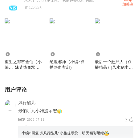
录累了，只想多休息。 我是你要找的小编C
加关注
126.35万
2757.61万
4628.27万
6.73亿
重生之都市金仙（小
绝世邪神（小编c双
最后一个赶尸人（双
编c，姝艾热血双
播热血玄幻)
播精品）|风水秘术|
播）
灵异传说
用户评论
风行酷儿
最怕听到小雅提示您
回复
2022-07-11
2
小编c
回复 @
风行酷儿
:
小雅提示您，明天精彩继续