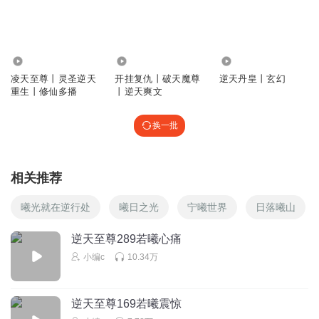
回复
2022-08-20
1
冷小炎
回复 @
听友418527080
:
没错全是老婆
72.22万
14.03万
2.40万
凌天至尊丨灵圣逆天
开挂复仇丨破天魔尊
逆天丹皇丨玄幻
重生丨修仙多播
丨逆天爽文
值不值得123崔
看的烦了，动不动就喜欢，爱的，喜欢喜欢我都喜欢行了
换一批
吧，都拿来吧，
回复
2024-08-20
3
相关推荐
Cx_试了N个名字
慕容诗诗为啥早不说呢
曦光就在逆行处
曦日之光
宁曦世界
日落曦山
回复
2022-07-12
2
逆天至尊289若曦心痛
小编c
10.34万
啊酷啊啦
宗主果然是奸细
回复
2022-08-25
2
逆天至尊169若曦震惊