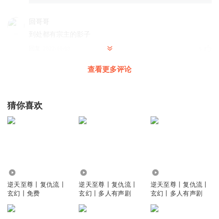
回哥哥
到处都有宗主的影子
回复
2022-10-09
5
查看更多评论
憨憨的熊熊
猪脚就是牲畜 是母的就行
回复
2022-07-14
5
猜你喜欢
听友418527080
回复 @
憨憨的熊熊
:
主角这次女人手下败将死亡的
主角太脑残和没出息的哈巴狗
气运之子丶Y
7164
153.27万
4.28万
女主：沈素冰（前世—时空神王方露萱）、唐梦呓（穆梦
逆天至尊丨复仇流丨
逆天至尊丨复仇流丨
逆天至尊丨复仇流丨
呓）、司鸿诗瑶（钟吾诗瑶）、南宫玉沁、唐馨盈、 澹台仙
玄幻丨免费
玄幻丨多人有声剧
玄幻丨多人有声剧
儿（化名—皇甫钰）、公孙若曦、姬语嫣、轩辕柔、欧阳芊
芊、薛紫嫣、东方玉漱、萧梓兮（方梓兮）、 扎西芸奚（虞
芸奚）、辛冰璇、长孙轩柒（混沌至尊）、冯倾城