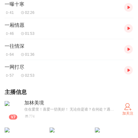
一曝十寒
41
02:26
一厢情愿
46
01:53
一往情深
64
01:36
一网打尽
57
02:53
主播信息
加林美境
住在爱里！喜爱一切美好！ 无论你是谁？在何处？遇何境？ 其实，你是被爱被宝贝的 2022.6.30凌晨12：03
加关注
774