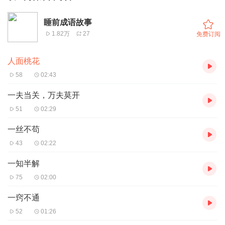
睡前成语故事
1.82万
27
免费订阅
人面桃花
58
02:43
一夫当关，万夫莫开
51
02:29
一丝不苟
43
02:22
一知半解
75
02:00
一窍不通
52
01:26