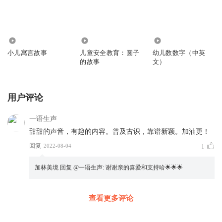
57
311
0
小儿寓言故事
儿童安全教育：圆子
幼儿数数字（中英
的故事
文）
用户评论
一语生声
甜甜的声音，有趣的内容。普及古识，靠谱新颖。加油更！
回复
2022-08-04
1
加林美境
回复 @
一语生声
:
谢谢亲的喜爱和支持哈🌟🌟🌟
查看更多评论