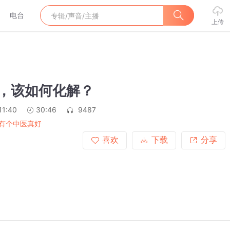
电台
上传
风，该如何化解？
11:40
30:46
9487
有个中医真好
喜欢
下载
分享