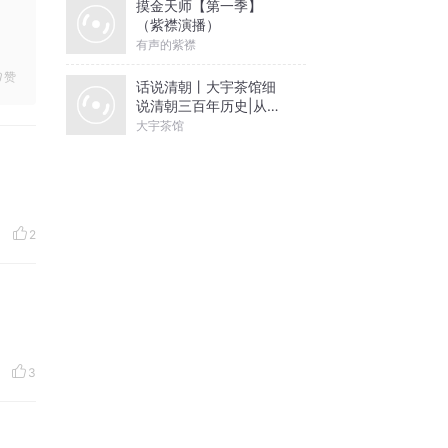
摸金天师【第一季】
（紫襟演播）
有声的紫襟
赞
话说清朝丨大宇茶馆细
说清朝三百年历史|从努
尔哈赤到末代皇帝溥仪|
大宇茶馆
康熙雍正乾隆
2
3