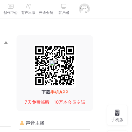
创作中心
有声出版
开通会员
客户端
下载
手机APP
7天免费畅听
10万本会员专辑
手机版
声音主播