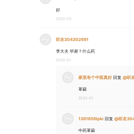
好
2023-03
听友304302691
李大夫 毕谢？什么药
2023-01
家里有个中医真好
回复
@
听友
萆薢
2023-01
1391656lpki
回复
@
听友304
中药萆薢