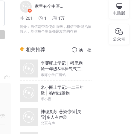
家里有个中医真好
电脑版
201
1
1万
简介：
自信是带着使命而来，相信中医能治病
救人，坚信每个生命都是发光的存在！
论
公众号
相关推荐
换一批
李哪吒上学记｜稀里糊
涂一年级&神神气气二年
级
东海小学广播站
1
米小圈上学记:一二三年
级 | 畅销出版物
米小圈
神秘复苏|悬疑惊悚|灵
赞
异|多人有声剧
北冥有声