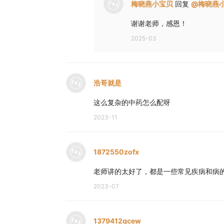
梅晓燕小宝贝
回复
@
梅晓燕
谢谢老师，感恩！
2025-03
浩哥就是
这么复杂的中药怎么配呀
2023-11
1872550zofx
老师讲的太好了，都是一些常见疾病和病
2023-07
1379412qcew