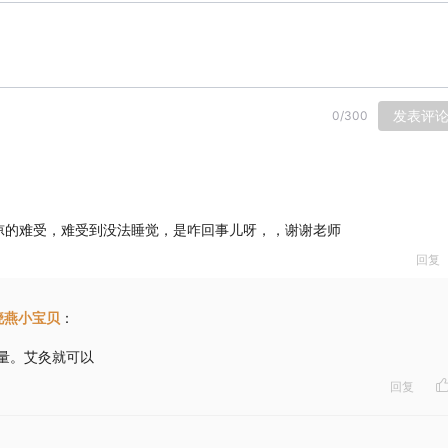
发表评
0
/
300
凉的难受，难受到没法睡觉，是咋回事儿呀，，谢谢老师
回复
晓燕小宝贝
：
量。艾灸就可以
回复