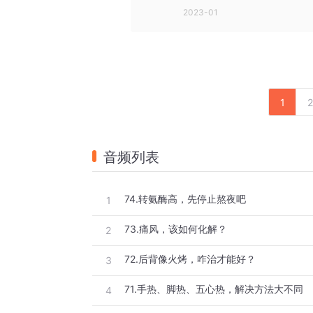
2023-01
1
2
音频列表
74.转氨酶高，先停止熬夜吧
1
73.痛风，该如何化解？
2
72.后背像火烤，咋治才能好？
3
71.手热、脚热、五心热，解决方法大不同
4