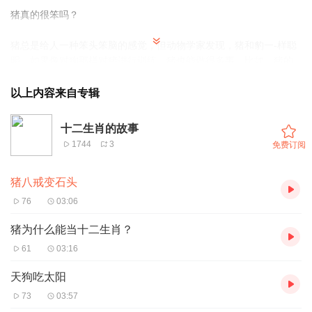
猪真的很笨吗？
猪总是给人一种笨头笨脑的感觉，但动物学家发现，猪和豹一-样聪
明。如果像对狗那样对猪进行训练，猪也能做很多事。比如，猪的
嗅觉非常灵敏，可以人帮助人们寻找东西。除此以 外，猪还会用叫
声或者耳朵、尾巴的动作表达自己的情感。猪真的一点儿也不笨
以上内容来自专辑
哦！
十二生肖的故事
为什么猪喜欢在泥浆里打滚儿？
1744
3
免费订阅
猪身上的汗腺很少，天气很热的时候，它们只能到凉凉的泥浆里滚
猪八戒变石头
一滚，让身体保持凉爽。如果有花蝇或者蚊 子落在猪的身上，猪也
会到泥浆里打滚儿，把苍蝇和蚊子赶走。
76
03:06
猪为什么不能拾头看天？
猪为什么能当十二生肖？
61
03:16
如果你们仔细观察，会发现猪的头只能微微拾起来，不能仰望天
空。这是因为猪的脖子又短又粗，颈椎也是直的，没办法仰头。而
天狗吃太阳
且猪的前额很厚，挡佳了视线，猪也就懒得抬头看天了。
73
03:57