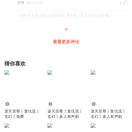
回复
2023-10-24
4
愛吃折耳根
回复 @
倾耳戴目
:
因为他一个人干不过域外魔主
钢铁侠还是
你是个杂草的 噜噜噜噜噜噜
查看更多评论
回复
2023-04-22
4
猜你喜欢
瑞萱瑶
谭云别笑了，我害怕你的笑声
回复
2024-07-05
1
莓烦脑呢
回复 @
瑞萱瑶
:
猪也可以先练 可惜他没那么多部下和死忠
老婆给他送宝贝
7164
4.29万
153.78万
逆天至尊丨复仇流丨
逆天至尊丨复仇流丨
逆天至尊丨复仇流丨
玄幻丨免费
玄幻丨多人有声剧
玄幻丨多人有声剧
蘑菇炖提莫_
哈哈，母猪多好啊，生崽卖钱