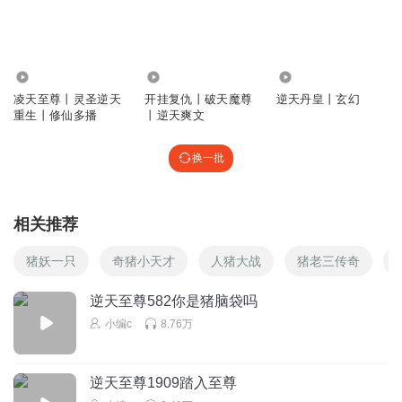
回复
2024-01-23
2
纯若清风
恩怨何时了
72.22万
14.04万
2.40万
回复
2023-05-08
凌天至尊丨灵圣逆天
开挂复仇丨破天魔尊
逆天丹皇丨玄幻
2
重生丨修仙多播
丨逆天爽文
铜头铁脑豆腐腰
换一批
哈哈哈，做公猪的资格都没有，做母猪？后果想都不敢想啊
回复
2023-03-01
2
相关推荐
爱你_宁雨蝶
回复 @
铜头铁脑豆腐腰
:
是啊
猪妖一只
奇猪小天才
人猪大战
猪老三传奇
逆天至尊582你是猪脑袋吗
听友247255236
小编c
8.76万
感觉猪脚真TMD贱，口口声声说报仇，太尼玛狗血了
回复
2024-09-28
0
逆天至尊1909踏入至尊
听友247255236