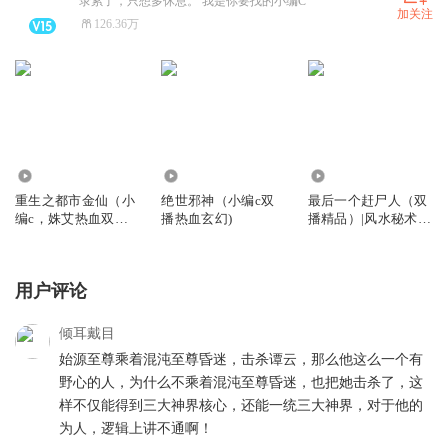
录累了，只想多休息。 我是你要找的小编C
加关注
126.36万
2757.89万
4629.44万
6.73亿
重生之都市金仙（小
绝世邪神（小编c双
最后一个赶尸人（双
编c，姝艾热血双
播热血玄幻)
播精品）|风水秘术|
播）
灵异传说
用户评论
倾耳戴目
始源至尊乘着混沌至尊昏迷，击杀谭云，那么他这么一个有
野心的人，为什么不乘着混沌至尊昏迷，也把她击杀了，这
样不仅能得到三大神界核心，还能一统三大神界，对于他的
为人，逻辑上讲不通啊！