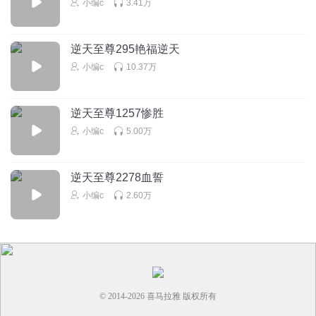
小编c
3.41万
笑得真尼玛的贱
回复
2024-09-28
0
逆天至尊295艳福逆天
小编c
10.37万
Cx_试了N个名字
拿到始源之心，so easy
回复
2023-03-05
0
逆天至尊1257惨胜
小编c
5.00万
Cx_试了N个名字
哈哈哈哈，这么怂的嘛
逆天至尊2278血誓
回复
2023-03-05
0
小编c
2.60万
© 2014-
2026
喜马拉雅 版权所有