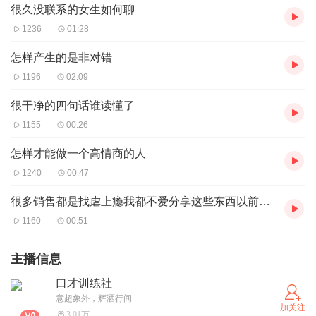
很久没联系的女生如何聊
1236
01:28
怎样产生的是非对错
1196
02:09
很干净的四句话谁读懂了
1155
00:26
怎样才能做一个高情商的人
1240
00:47
很多销售都是找虐上瘾我都不爱分享这些东西以前玩的销售在我看来都过时了
1160
00:51
主播信息
口才训练社
意超象外，辉洒行间
加关注
3.01万