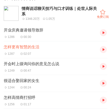
情商说话聊天技巧与口才训练｜处世人际关
系
免费订阅
1346.20万
1.05万
开业庆典邀请领导致辞
1286
00:30
怎样更有智慧的生活
1287
02:07
开会时上级询问你的意见怎么说
1249
00:47
很适合娶回家的女生
1244
00:24
怎样高情商打招呼
1256
01:17