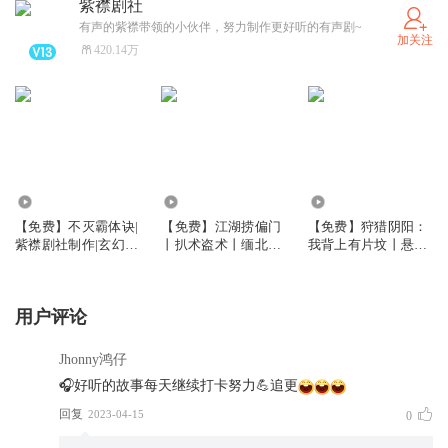
紫襟剧社
有声的紫襟带领的小伙伴，努力制作更好听的有声剧~
加关注
420.14万
27.06万
149.54万
40.76万
【免费】不灭霸体诀|
【免费】江湖捞偏门
【免费】狩猎阴阳：
紫襟剧社制作|玄幻&
丨扒术盗术丨缅北故
我背上有片坟丨悬疑
修真爽文|有声剧
事丨紫襟剧社制作丨
灵异惊悚丨紫襟剧社
多人有声剧
制作
用户评论
Jhonny鸿仔
🎧好听的故事每天继续打卡努力💪追更
回复
2023-04-15
0