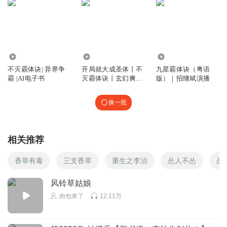
搬砖仙帝
回复 @
deiwei张
:
作者短剧看多了，全是照短剧的模板写
的
149.50万
421.59万
3069.09万
听友287068130
不灭霸体诀| 异界争
开局就大成圣体丨不
九星霸体诀（粤语
作者将慕枫写成从乡下来的，到哪都什么都不懂还好装逼，
霸 |AI电子书
灭霸体诀丨玄幻爽文
版）｜招继斌演播
所以到哪都遭人烦。最所以写的不通顺，强写的
丨多人有声剧
回复
2025-06-25
换一批
0
归宿9527
相关推荐
打卡
回复
2024-02-03
0
香草有毒
三支香草
重生之李治
怂人不怂
怂
钟玉峰xy2
风铃草姑娘
太罗 槊了
肉包来了
12.11万
回复
2023-04-14
0