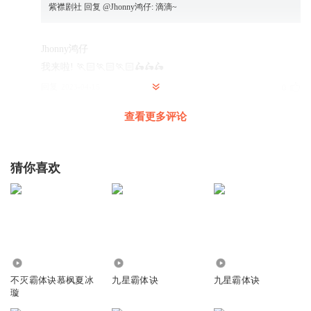
紫襟剧社
回复 @
Jhonny鸿仔
:
滴滴~
Jhonny鸿仔
我来啦! 🏃🏻🏃🏻🏃🏻🛵🛵🛵
回复
2023-04-15
0
查看更多评论
紫襟剧社
回复 @
Jhonny鸿仔
:
滴滴~
L黄_sc
猜你喜欢
卡打
回复
2023-04-14
0
紫襟剧社
回复 @
L黄_sc
:
滴滴~
137
5.94万
3017
deiwei张
不灭霸体诀慕枫夏冰
九星霸体诀
九星霸体诀
这作者除了嘲讽都不会✍了是吧
璇
回复
2024-04-10
3