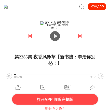
打开APP
第2285集 夜香风铃草【新书搜：李治你别
怂！】
00:00
09:50
打开APP 收听完整版
购买 ￥
0.15