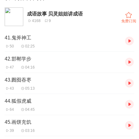
成语故事 贝灵姐姐讲成语
4168
9
免费订阅
41.鬼斧神工
50
02:25
42.邯郸学步
47
04:16
43.囫囵吞枣
43
05:13
44.狐假虎威
64
04:45
45.画饼充饥
39
03:16