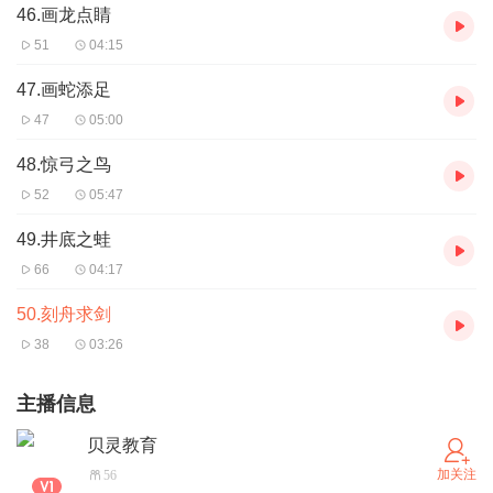
46.画龙点睛
51
04:15
47.画蛇添足
47
05:00
48.惊弓之鸟
52
05:47
49.井底之蛙
66
04:17
50.刻舟求剑
38
03:26
主播信息
贝灵教育
加关注
56