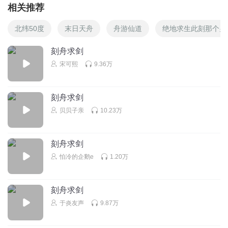
相关推荐
北纬50度
末日天舟
舟游仙道
绝地求生此刻那个男
刻舟求剑
宋可熙
9.36万
刻舟求剑
贝贝子亲
10.23万
刻舟求剑
怕冷的企鹅e
1.20万
刻舟求剑
于炎友声
9.87万