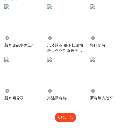
2950
7.97万
873
新奇趣故事大王4
天才脑洞|都市怪诞物
每日新奇
语，创意新奇民间故
事脑洞
2404
302.45万
5658
新奇闻异录
声遇新奇特
新奇爆龙战车
换一批