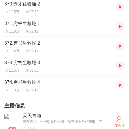
370.秀才住破庙 2
1.15万
03:52
371.穷书生救蛇 1
1.18万
02:11
372.穷书生救蛇 2
1.14万
02:14
373.穷书生救蛇 3
1.15万
02:00
374.穷书生救蛇 4
1.13万
02:12
主播信息
天天青与
资深声控、一级话题终结者、熬夜协会常任理事、互联网金牌冲浪选手。
加关注
2.15万