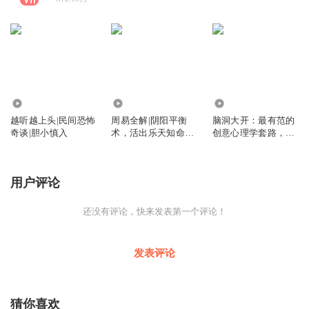
5132
8712
5823
越听越上头|民间恐怖
周易全解|阴阳平衡
脑洞大开：最有范的
奇谈|胆小慎入
术，活出乐天知命的
创意心理学套路，让
自在
你秒变点子王 | 心理
学 | 圆融生存姿态
用户评论
还没有评论，快来发表第一个评论！
发表评论
猜你喜欢