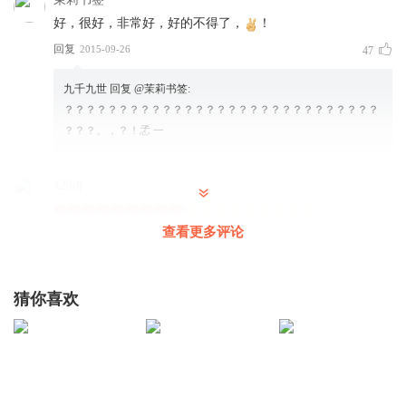
好，很好，非常好，好的不得了，
！
回复
2015-09-26
47
九千九世
回复 @
茉莉书签
:
？？？？？？？？？？？？？？？？？？？？？？？？？？？？？
？？？。，？！孞 一
123dj
查看更多评论
回复
2016-11-07
34
九月菊_wu
回复 @
123dj
:
1
猜你喜欢
今天s
他真淘气。