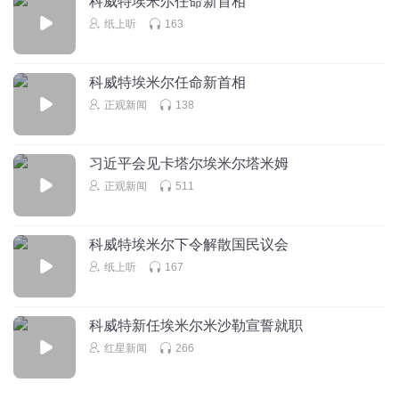
科威特埃米尔任命新首相
回复
2018-09-05
19
纸上听
163
与你想清闲
科威特埃米尔任命新首相
回复
2017-08-19
14
正观新闻
138
你是我知心的伙伴
回复 @
与你想清闲
:
习近平会见卡塔尔埃米尔塔米姆
正观新闻
511
地板流又会投
一个字：好，两个字：很好，三个字：非常好
科威特埃米尔下令解散国民议会
回复
2018-04-12
12
纸上听
167
你是我知心的伙伴
回复 @
地板流又会投
:
科威特新任埃米尔米沙勒宣誓就职
红星新闻
266
123dj