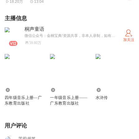
18.20万
13:04
主播信息
桐声童语
微信公众号：金桐宝典!资源共享，非本人录制，如有侵权请告知删除，谢谢。为了宝贝，加油！
加关注
59.80万
4.08万
24.52万
1.23万
四年级音乐上册—广
一年级音乐上册——
水浒传
东教育出版社
广东教育出版社
用户评论
茉莉书签