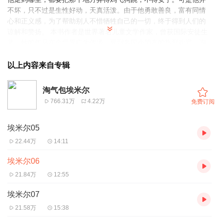
不坏，只不过是生性好动，天真活泼。由于他勇敢善良，富有同情
心和正义感，为了帮助别人不惜牺牲自己的一切，终于得到人们的
谅解和赞扬。 本书作者是世界著名儿童文学作家，曾获国际安徒生
奖，她的作品在全世界广为传播，受到各国小朋友的热烈欢迎。淘
气包
埃米尔
是她最受欢迎的一部系列作品，共有三部，分别是《淘
气包
埃米尔
》、《
埃米尔
的新花样》、《
埃米尔
的最新花样》。
以上内容来自专辑
淘气包埃米尔
766.31万
4.22万
免费订阅
埃米尔05
22.44万
14:11
埃米尔06
21.84万
12:55
埃米尔07
21.58万
15:38