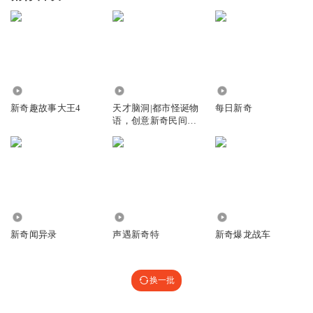
2950
7.97万
873
新奇趣故事大王4
天才脑洞|都市怪诞物
每日新奇
语，创意新奇民间故
事脑洞
2404
302.45万
5658
新奇闻异录
声遇新奇特
新奇爆龙战车
换一批