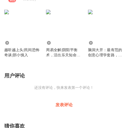
5132
8711
5823
越听越上头|民间恐怖
周易全解|阴阳平衡
脑洞大开：最有范的
奇谈|胆小慎入
术，活出乐天知命的
创意心理学套路，让
自在
你秒变点子王 | 心理
学 | 圆融生存姿态
用户评论
还没有评论，快来发表第一个评论！
发表评论
猜你喜欢