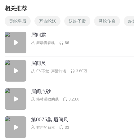
相关推荐
灵蛇皇后
万古蛇妖
妖蛇圣帝
灵蛇传奇
蛇剑
眉间霜
舞动青春魂
86
眉间尺
CV不觉_声活片场
3.80万
眉间点砂
格林强效助眠
3.23万
第0075集 眉间尺
有声的寂秋
33