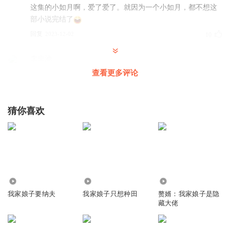
这集的小如月啊，爱了爱了。就因为一个小如月，都不想这
部小说完结了
回复
2023-12-02
10
李非池
让许淫骡跟老秦普及一下青桔的用法
查看更多评论
回复
2024-01-08
8
猜你喜欢
先森_zb
回复 @
李非池
:
话说二叔的法子到底好不好使
兮哈_
岳父只有一个老婆，你一堆，老爷多取一个又如何？
回复
2023-11-30
8
165
416.88万
8.69万
a梦凡尘a
我家娘子要纳夫
我家娘子只想种田
赘婿：我家娘子是隐
藏大佬
不会把岳母也收了吧？
回复
2024-01-11
4