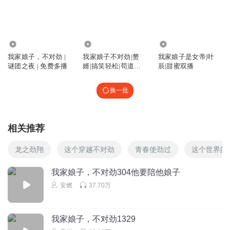
向含芝是我女朋友
回复 @
a梦凡尘a
:
那就让人恶心了
5.99万
347
450.21万
1370057dsxs
我家娘子，不对劲 |
我家娘子不对劲|赘
我家娘子是女帝|叶
听说雷麟之根会被割掉，瞬间明白雷麟之根为何物了。
谜团之夜 | 免费多播
婿|搞笑轻松|苟道修
辰|甜蜜双播
回复
2024-01-27
6
炼|大神作品
换一批
柯文哲
小说很矛盾，逻辑混乱，男主的所有女人都不介意他有其他
女人，甚至帮他拉皮条，而岳母又正常女人了
相关推荐
回复
2023-12-04
4
龙之劲翔
这个穿越不对劲
青春使劲过
这个世界的
魁九
回复 @
柯文哲
:
所以叫娘子不对劲啊，丈母娘又不是娘子
我家娘子，不对劲304他要陪他娘子
安燃
37.70万
听友527195793
最喜欢小如月的配音，很契合
我家娘子，不对劲1329
回复
2024-12-12
4