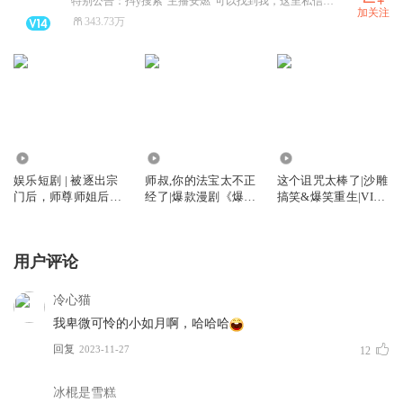
特别公告：抖y搜索“主播安燃”可以找到我，这里私信看不到
加关注
343.73万
182.47万
1.00亿
2.19亿
娱乐短剧 | 被逐出宗
师叔,你的法宝太不正
这个诅咒太棒了|沙雕
门后，师尊师姐后悔
经了|爆款漫剧《爆笑
搞笑&爆笑重生|VIP
终生
修仙：师叔的法宝有
免费有声小说
点怪》原著|安燃穿越
爆笑修仙|法宝不正经
用户评论
VIP免费有声小说
冷心猫
我卑微可怜的小如月啊，哈哈哈
回复
2023-11-27
12
冰棍是雪糕