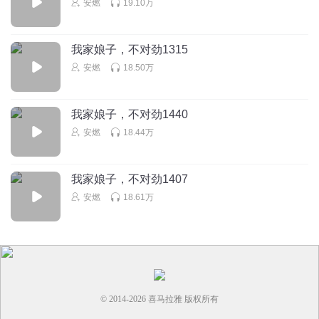
安燃
19.10万
听友523880003
主角找了一大堆 岳父玩几个怎么了
我家娘子，不对劲1315
回复
2026-03-13
3
安燃
18.50万
AW工作室阿威
真听不下去了，太渣就不说了，，里头的人个个都是少年少
我家娘子，不对劲1440
女，为了体现年轻，一点逻辑都不要了，长公主也是少女，
安燃
18.44万
却已经征战沙场多年，大小姐也是少女，已经有了极高极高
的修为，还已经为宗门立了无数功劳，男主还是少年，岳父
要是死了，岳母都得拿下，这里面出现的女人，除了岳母，
我家娘子，不对劲1407
个个都拿下，这些女人都是苍蝇见了屎一样，每个人都上赶
安燃
18.61万
着，上至公主郡主，下至丫鬟，只要是个女人，只要认识了
男主就爱的不行，主角认识的都是女的，这个世界男性就他
妈10个不到，其他的全是女的，最恶心的是，这书的对白就
见不到“我”字，全特娘用名字代替我，说一个我字能死
啊？？最嗲的娘炮都不会每一句自称用名字来代替，，弃了
回复
2026-01-24
3
© 2014-
2026
喜马拉雅 版权所有