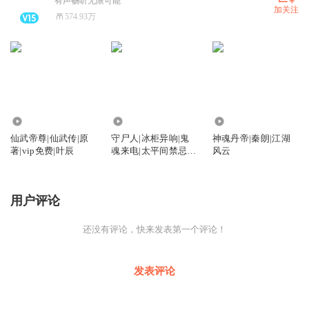
有声畅听无限可能
加关注
574.93万
1.97亿
48.27万
4107.72万
仙武帝尊|仙武传|原
守尸人|冰柜异响|鬼
神魂丹帝|秦朗|江湖
著|vip免费|叶辰
魂来电|太平间禁忌大
风云
全|惊悚
用户评论
还没有评论，快来发表第一个评论！
发表评论