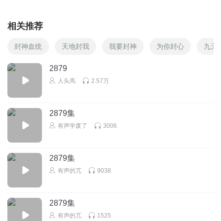
相关推荐
封神血统
天地封我
我要封神
为你封心
九天
2879
人头馬
2.57万
2879集
有声学废了
3006
2879集
有声的兀
9038
2879集
有声的兀
1525