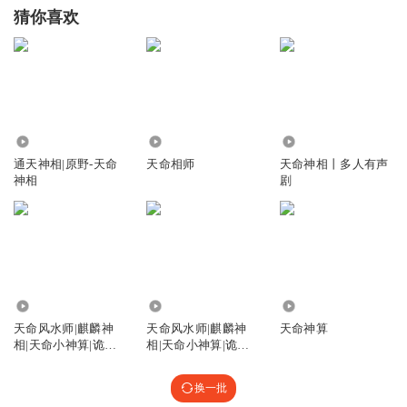
猜你喜欢
169.21万
5.95万
105.39万
通天神相|原野-天命
天命相师
天命神相丨多人有声
神相
剧
399.68万
6112
4.30万
天命风水师|麒麟神
天命风水师|麒麟神
天命神算
相|天命小神算|诡道
相|天命小神算|诡道
异仙
异仙
换一批