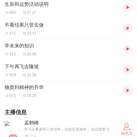
生辰和运势活动说明
883
07:27
不看结果只管去做
971
14:37
学未来的知识
921
20:08
下午再飞吉隆坡
928
21:30
物质到精神的升华
971
26:24
主播信息
孟鹤峰
学习从事易学工作20年，目前定居海外； 去过世界几十个国家，不断拓展全球视野； 学生345位，客户过万，遍布全球： 易学是我的工作，也是我的热爱，目前讲座3000多期，都是公益，不收任何费用，以后也是。 传播实用风水知识和未来认知，让我们一起提升。 正心正念，助人助己，越来越好。
加关注
7724