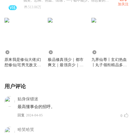
搞笑、恐怖、热血、情感，一个都不能少。你想要的我这里都有~
加关注
513.06万
307.51万
576.19万
2896.41万
原来我是修仙大佬|幻
极品修真强少｜都市
九界仙尊丨玄幻热血
想修仙|宅男无敌文|
爽文｜最强弃少｜为
丨丸子领衔精品多人
多人有声剧
父正名，守护女神｜
有声剧
校花联名鱼人二代作
品 | 多人有声剧
用户评论
贴身保镖迷
最高懂事会的招呼。
回复
2024-04-05
0
哈笑哈笑