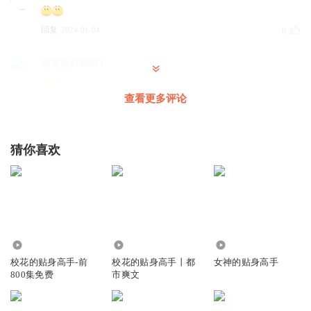
回复
2024-01-04
0
哥哥你好坏哦1
查看更多评论
回复
2023-12-07
0
猜你喜欢
6419.42万
375.18万
73.61万
校花的贴身高手-前
校花的贴身高手丨都
女神的贴身高手
800集免费
市爽文