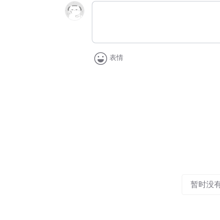
表情
暂时没