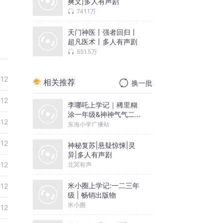
爽文|多人有声剧
741.1万
天门神医丨强者回归丨
超凡医术丨多人有声剧
551.5万
-12
相关推荐
换一批
-12
李哪吒上学记｜稀里糊
涂一年级&神神气气二年
-12
级
东海小学广播站
-12
神秘复苏|悬疑惊悚|灵
异|多人有声剧
-12
北冥有声
米小圈上学记:一二三年
-12
级 | 畅销出版物
米小圈
-12