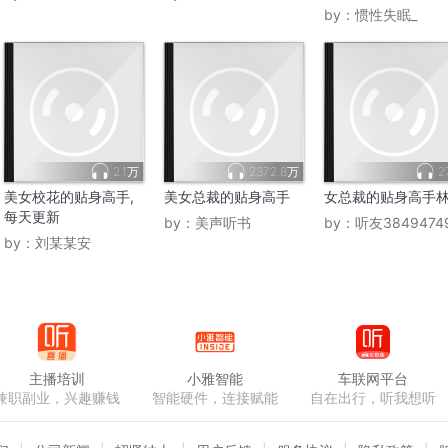
文
by：
惯性失眠_
2.1万
2372.8万
2
美女校花的贴身高手,
美女总裁的贴身高手
女总裁的贴身高手
每天更新
by：
美声听书
by：
听友3849474
by：
刘某某安
主播培训
小雅智能
车联网平台
兼职副业，兴趣赚钱
智能硬件，连接赋能
自在出行，听我想听