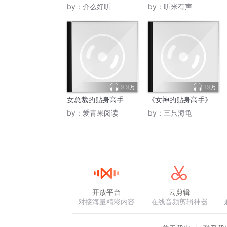
by：
介么好听
by：
听米有声
9.9万
19万
女总裁的贴身高手
《女神的贴身高手》
by：
爱青果阅读
by：
三只海龟
开放平台
云剪辑
对接海量精彩内容
在线音频剪辑神器