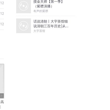
摸金天师【第一季】
-12
（紫襟演播）
有声的紫襟
-12
话说清朝丨大宇茶馆细
-12
说清朝三百年历史|从努
尔哈赤到末代皇帝溥仪|
大宇茶馆
康熙雍正乾隆
08
身高
爽