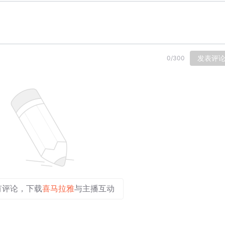
发表评
0
/
300
有评论，下载
喜马拉雅
与主播互动