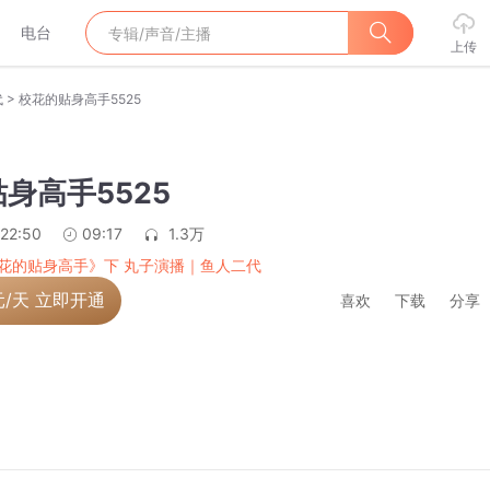
电台
上传
>
代
校花的贴身高手5525
身高手5525
:22:50
09:17
1.3万
花的贴身高手》下 丸子演播｜鱼人二代
元/天 立即开通
喜欢
下载
分享