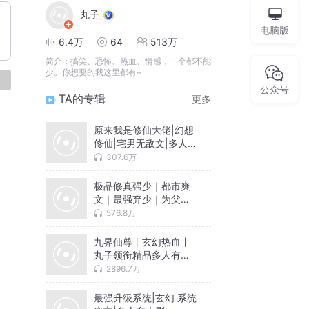
丸子
电脑版
6.4万
64
513万
简介：
搞笑、恐怖、热血、情感，一个都不能
少。你想要的我这里都有~
论
公众号
TA的专辑
更多
原来我是修仙大佬|幻想
修仙|宅男无敌文|多人有
声剧
307.6万
极品修真强少｜都市爽
文｜最强弃少｜为父正
名，守护女神｜校花联
576.8万
名鱼人二代作品 | 多人
有声剧
九界仙尊丨玄幻热血丨
丸子领衔精品多人有声
剧
2896.7万
最强升级系统|玄幻 系统