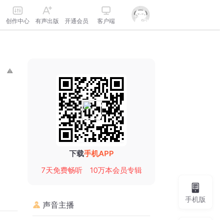
创作中心
有声出版
开通会员
客户端
下载
手机APP
7天免费畅听
10万本会员专辑
手机版
声音主播