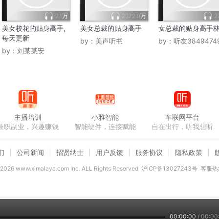
2.1万
2372.9万
2
美女校花的贴身高手,
美女总裁的贴身高手
女总裁的贴身高手
每天更新
by：
美声听书
by：
听友3849474
by：
刘某某安
主播培训
小雅智能
车联网平台
兼职副业，兴趣赚钱
智能硬件，连接赋能
自在出行，听我想听
们
公司新闻
招贤纳士
用户反馈
服务协议
隐私政策
2026
www.ximalaya.com lnc. ALL Rights Reserved
沪ICP备13027243号
客服热线
00:00:00
/
00:00