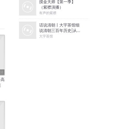
摸金天师【第一季】
（紫襟演播）
有声的紫襟
话说清朝丨大宇茶馆细
说清朝三百年历史|从努
尔哈赤到末代皇帝溥仪|
大宇茶馆
康熙雍正乾隆
08
身高
爽