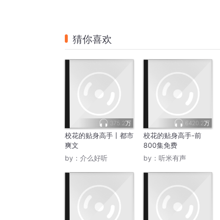
猜你喜欢
375.2万
6420.2万
校花的贴身高手丨都市
校花的贴身高手-前
爽文
800集免费
by：
介么好听
by：
听米有声