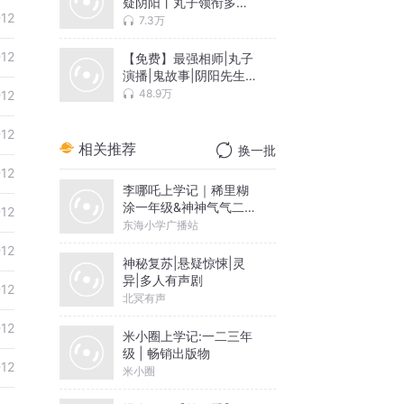
疑阴阳丨丸子领衔多人
-12
有声剧
7.3万
-12
【免费】最强相师|丸子
演播|鬼故事|阴阳先生|
我当道士那些年|恐怖故
48.9万
-12
事
-12
相关推荐
换一批
-12
李哪吒上学记｜稀里糊
涂一年级&神神气气二年
-12
级
东海小学广播站
-12
神秘复苏|悬疑惊悚|灵
异|多人有声剧
-12
北冥有声
-12
米小圈上学记:一二三年
级 | 畅销出版物
-12
米小圈