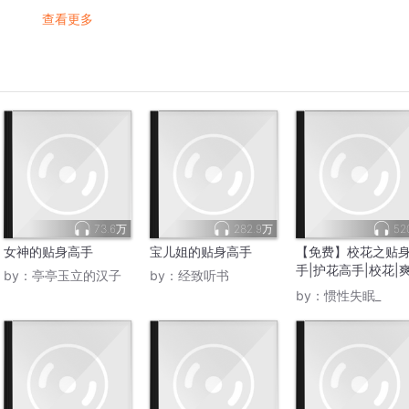
查看更多
73.6万
282.9万
52
女神的贴身高手
宝儿姐的贴身高手
【免费】校花之贴
手|护花高手|校花|
by：
亭亭玉立的汉子
by：
经致听书
文
by：
惯性失眠_