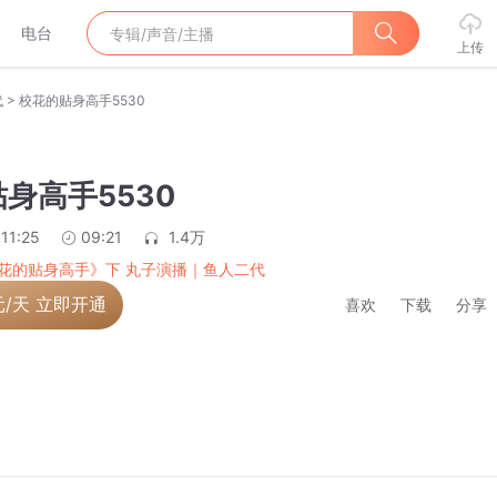
电台
上传
>
代
校花的贴身高手5530
身高手5530
11:25
09:21
1.4万
花的贴身高手》下 丸子演播｜鱼人二代
元/天 立即开通
喜欢
下载
分享