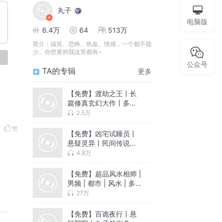
丸子
电脑版
6.4万
64
513万
简介：
搞笑、恐怖、热血、情感，一个都不能
少。你想要的我这里都有~
论
公众号
TA的专辑
更多
【免费】渡劫之王丨长
篇修真玄幻大作丨多人
有声剧丨三撇一捺丨丸
2.5万
子监制
赞
【免费】凶宅试睡员丨
悬疑灵异丨民间传说丨
丸子领衔多人有声剧
4.8万
【免费】超品风水相师 |
男频 | 都市 | 风水 | 多
人有声剧
27万
【免费】百诡夜行丨悬