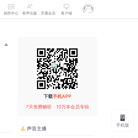
创作中心
有声出版
开通会员
客户端
下载
手机APP
7天免费畅听
10万本会员专辑
手机版
声音主播