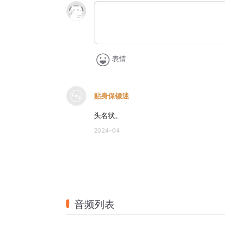
表情
贴身保镖迷
头名状。
2024-04
音频列表