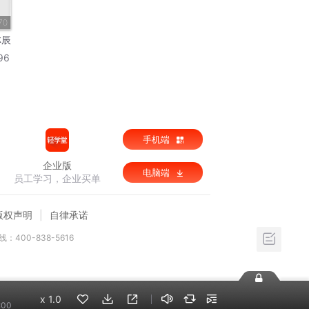
70
林辰
96
手机端
企业版
电脑端
员工学习，企业买单
版权声明
自律承诺
：400-838-5616
x
1.0
:00