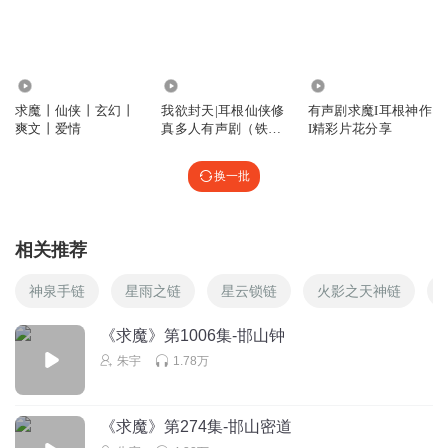
回复
2025-09-21
2
青瓷158
5.64万
5.57亿
2514
这本书相比其它几部，仙逆，封天，一念，感觉太稚嫩了，
求魔丨仙侠丨玄幻丨
我欲封天|耳根仙侠修
有声剧求魔I耳根神作
比三寸都差很多啊
爽文丨爱情
真多人有声剧（铁三
I精彩片花分享
角出品）
回复
2024-09-22
2
换一批
FYM7858
回复 @
青瓷158
:
跟我念，信五爷得永生，你是一个小
鲜，一只美味的小海鲜
相关推荐
马上就到家了
神泉手链
星雨之链
星云锁链
火影之天神链
过几集你是不是在这个支线上再给主角安排俩机缘，感觉似
乎合理多啦？
《求魔》第1006集-邯山钟
回复
2024-02-06
朱宇
1.78万
0
马上就到家了
回复 @
听友418404635
:
骂作者就好了，不能牵连演
《求魔》第274集-邯山密道
播