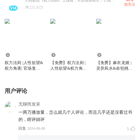
大热新品《权力法则》上线啦，月票请投喂它！订阅评论有惊喜！
加关注
225.45万
1304.81万
133.93万
11.06万
权力法则 |人性欲望&
【免费】权力法则 |
【免费】麻衣龙婿 |
权力角逐| 官场复仇
人性欲望&权力角逐|
灵异风水&命犯桃花|
爽文| VIP免费| 多人
官场复仇爽文| 免费|
逆天之子
有声剧
多人有声剧
用户评论
无聊而发呆
一两万播放量，怎么就几个人评论，而且几乎还是没看过书
的，瞎评娟评
回复
2024-09-08
5