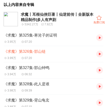
以上内容来自专辑
求魔丨耳根仙侠巨著丨仙逆前传丨全新版本
精品制作|多人有声剧
免费订阅
5342.27万
7.92万
《求魔》第325集-寒沧子的证明
3.95万
07:20
《求魔》第326集-邯山链
3.99万
07:20
《求魔》第327集-邯山钟鸣
3.94万
06:32
《求魔》第328集-此人是谁
3.98万
09:39
《求魔》第329集-背山龟玄
3.88万
07:15