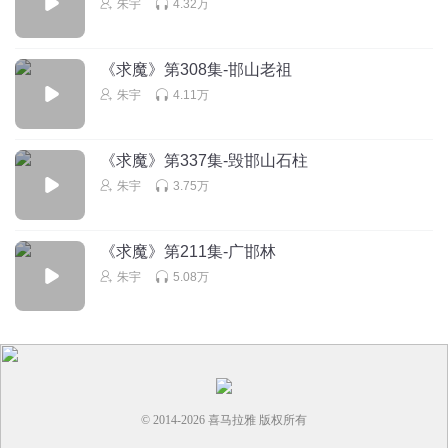
朱宇
4.32万
已而一九
百度地图任你游
《求魔》第308集-邯山老祖
回复
2025-07-24
朱宇
4.11万
0
神王
《求魔》第337集-毁邯山石柱
声音太小了听不见
朱宇
3.75万
回复
2024-03-03
0
蓝莓红梅
《求魔》第211集-广邯林
占个座
朱宇
5.08万
回复
2024-01-07
0
马上就到家了
给这本书打分的话，二点五到三分之间，这是最高了
回复
2024-02-06
0
© 2014-
2026
喜马拉雅 版权所有