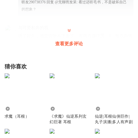
听友290738376
回复 @
无聊而发呆
:
看过还听毛书，不是破坏自己
的想象？
与可爱私奔的我
听了好久，感觉快听不下去了。有两点很讨厌。1、每次自语
的时候声音会变得很小，一般都会听不清楚。2、就是结束的
查看更多评论
时候等待的时间太久！
回复
2024-01-27
4
猜你喜欢
Ada_Chan
回复 @
与可爱私奔的我
:
设置里自动播放结尾设置提前25
秒
马师伯
朱道友，六张票都给你了，不知道有什么重要的
3.13万
6651.86万
9.40亿
回复
2024-01-26
3
求魔（耳根）
《求魔》仙逆系列玄
仙逆|耳根仙侠巨作|
幻巨著 耳根
丸子演播|多人有声剧
S_cx
求魔太压抑了，听会重生魔修吧