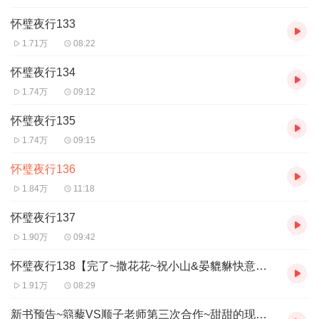
怀璧夜行133
1.71万
08:22
怀璧夜行134
1.74万
09:12
怀璧夜行135
1.74万
09:15
怀璧夜行136
1.84万
11:18
怀璧夜行137
1.90万
09:42
怀璧夜行138【完了~撒花花~祝小山&晏貔貅快意江湖~】
1.91万
08:29
新书预告~篛藜VS顺子老师第三次合作~甜甜的现代言情~指路隔壁新专辑哦