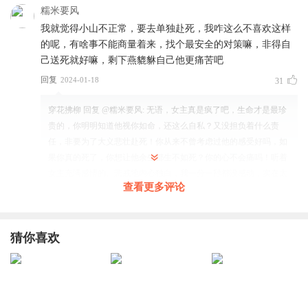
糯米要风
我就觉得小山不正常，要去单独赴死，我咋这么不喜欢这样
的呢，有啥事不能商量着来，找个最安全的对策嘛，非得自
己送死就好嘛，剩下燕貔貅自己他更痛苦吧
回复
2024-01-18
31
穿花拂柳
回复 @
糯米要风
:
无语，女主真是疯了吧，生命才是最珍
贵的，你明明知道他视你如命，还这么自私？又没担负着什么责
任，非要为了大义悲壮赴死！你从来不曾考虑过他的感受好吗，如
果你真的死了，你想让他余生都生不如死？你的心不会痛吗！听着
女主充满感情的、悲戚地内心独白，我一分一秒都没感动，实在太
查看更多评论
蠢！
十月的半夏
猜你喜欢
谢谢篛藜老师和钱文青老师让我听到了现在，不然这女主强
行感动自己的人设我真的听的好难受。。。
回复
2024-02-26
28