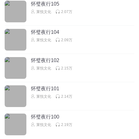
怀璧夜行105
苏清寒v
回复 @
蕙兰灵芝
:
我也觉得女主真的好蠢，这做法实在不
莱悦文化
2.07万
敢苟同。辜负了她的养母啊！
怀璧夜行104
鹿晓妍
莱悦文化
2.09万
这宴家两兄弟也是太惨了，爱上了两母女
回复
2024-06-17
11
怀璧夜行102
蜜桃乌龙茶____
莱悦文化
2.15万
。。。有必要吗。。皇帝会去弄的事要她费神。。。
回复
2024-11-13
7
怀璧夜行101
莱悦文化
2.14万
苏清寒v
回复 @
蜜桃乌龙茶____
:
我也觉得女主真的好蠢，这做法
实在不敢苟同。关键她这样 是辜负了她的养母啊！
怀璧夜行100
修之天空
莱悦文化
2.19万
这剧情好搞笑哦，男主有钱有人，完全可以派人去端了那个
岛，作者却偏偏要女主单刀去赴死，为了多写那几个字这样