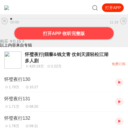
打开APP
怀璧夜行136
00:00
11:18
打开APP 收听完整版
购买 ￥
0.15
以上内容来自专辑
怀璧夜行|篛藜&钱文青 仗剑天涯轻松江湖
多人剧
免费订阅
420.19万
2.22万
怀璧夜行130
1.79万
10:27
怀璧夜行131
1.71万
08:20
怀璧夜行132
1.78万
09:11