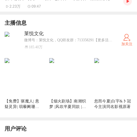
2.23万
09:47
主播信息
莱悦文化
微博号：莱悦文化，QQ听友群：713358291【更多活动通知，福利，新书预告，会更新在群公告和微博中哦】
加关注
185.40万
17.33万
10.04万
2.07万
【免费】驱魔人| 悬
【烟火剧场】南潮织
忽而今夏|白宇&卜冠
疑灵异| 篛藜阑珊梦
梦 |风吹半夏同款 |90
今主演同名影视原著
八千里路 多人有声剧
年代搞钱大女主 |高
开疯走 年代群像事业
文| 职场|商战|言情|
用户评论
篛藜 拾涛