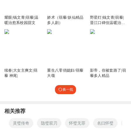
天河明月且听风
27.70万
92.32万
847.82万
给两个孙儿媳的凤钗，差一点分别戴在了母女俩的头上
耀眼|钱文青|篛藜|温
娇术（篛藜/妖仙精品
野星灯|钱文青|篛藜|
回复
2023-12-29
22
暖治愈系校园甜文
多人剧）
晋江口碑佳温暖治愈
系甜文
鹿晓妍
回复 @
天河明月且听风
:
你不说，我还没发现呢
昊二二二
结尾这10集有点莫名其妙了，本来挺好个书。
12.64万
889.29万
313.25万
回复
2024-03-18
16
续春|大女主爽文|篛
重生八零俏媳妇/篛藜
影帝，你被套路了|篛
藜 神尾|
大颂
藜多人精品
Penny_S
回复 @
昊二二二
:
有种匆匆结尾的感觉
换一批
蕙兰灵芝
养母和小山，处事怎么都这么鲁莽，非要一个人去飞蛾扑
相关推荐
火，不能大家一起想办法解决问题吗？偏要一腔孤勇前仆后
继去复仇，很讨厌作者这样安排，纯粹是为了煽情而煽情！
灵璧传奇
隐璧双刃
怀璧无罪
名曰怀璧
双
回复
2024-08-15
11